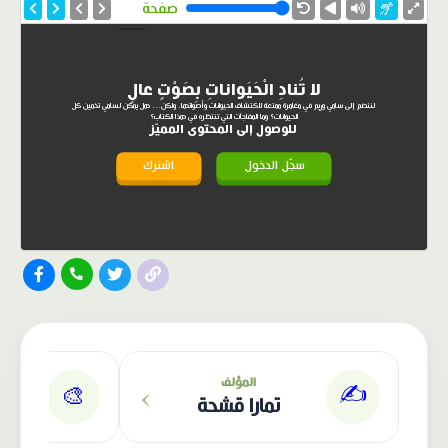
صفحة
لا تُنادِ الْحَيَواناتِ بِصَوْتٍ عالٍ
لننضم إلى سامي وريم في مغامرة ممتعة لاكتشاف الحيوانات وأصواتها، ولكن... هل يمكن لسامي تخمين كل
الحيوانات؟ وما المفاجآت التي تنتظره في هذا الكتاب؟
للوصول إلى المحتوى المميّز
سجّل الدخول
اشترك
›
المؤلف
✍️
🎨
تمارا قشحة