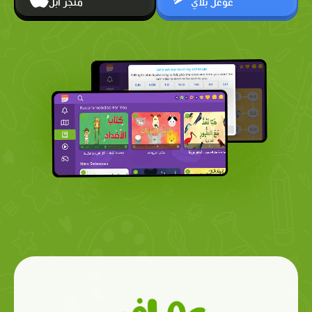
غوغل بلاي
متجر أبل