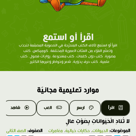
اقرأ أو استمع
اقرأ أو استمع لآلاف الكتب المتدرّحة في الصعوبة المصمّمة لتجذب
وتعلّم القرّاء من الفئات العمرية المختلفة. كوميكس، كتب
مصورة، كتب دون كلمات، كتب مسجوعة، روايات فصول، كتب
علمية، كتب حرف يدوية، شعر وخواطر وغيرها الكثير...
موارد تعليمية مجانيّة
اقرأ
ارسم
العب
شاهد
لا تُنادِ الْحَيَواناتِ بِصَوْتٍ عالٍ
الموضوعات:
الحيوانات
،
حكايات خيالية
،
مغامرات
الصفوف:
الصف الثاني