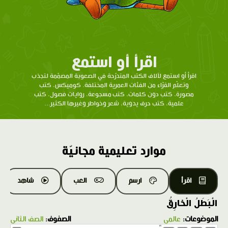
اقرأ أو استمع
اقرأ أو استمع لآلاف الكتب المتدرّحة في الصعوبة المصمّمة لتجذب
وتعلّم القرّاء من الفئات العمرية المختلفة. كوميكس، كتب
مصورة، كتب دون كلمات، كتب مسجوعة، روايات فصول، كتب
علمية، كتب حرف يدوية، شعر وخواطر وغيرها الكثير...
موارد تعليمية مجانيّة
اقرأ
ارسم
العب
شاهد
الْبَطَلُ الْخارِقُ
الموضوعات:
عالمي
الصفوف:
الصف الثاني
1.0X