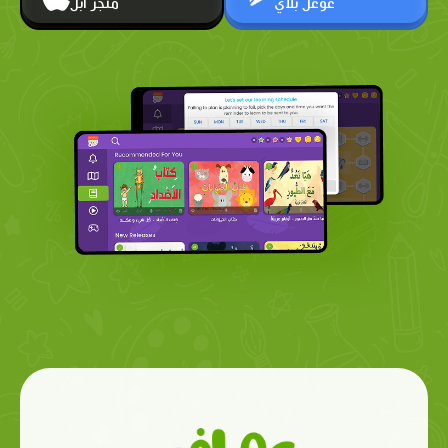
غوغل بلاي
متجر أبل