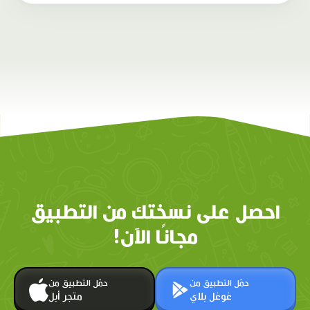
احصل على نسختك من التطبيق
مجانًا الآن!
حمّل التطبيق من
حمّل التطبيق من
غوغل بلاي
متجر أبل