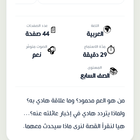
اللغة
عدد الصفحات
🌍
📄
العربية
44 صفحة
مدّة الاستماع
الصوت متوفّر
🎧
⏱️
29 دقيقة
نعم
المستوى
📚
الصف السابع
من هو العم محمود؟ وما علاقة هادي به؟
ولماذا يتردد هادي في إخبار عائلته عنه؟...
هيا لنقرأ القصة لنرى ماذا سيحدث معهما.