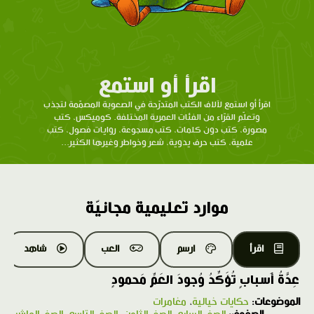
اقرأ أو استمع
اقرأ أو استمع لآلاف الكتب المتدرّحة في الصعوبة المصمّمة لتجذب
وتعلّم القرّاء من الفئات العمرية المختلفة. كوميكس، كتب
مصورة، كتب دون كلمات، كتب مسجوعة، روايات فصول، كتب
علمية، كتب حرف يدوية، شعر وخواطر وغيرها الكثير...
موارد تعليمية مجانيّة
اقرأ
ارسم
العب
شاهد
عِدَّةُ أَسبابٍ تُؤَكِّدُ وُجودَ العَمِّ مَحمودٍ
الموضوعات:
حكايات خيالية
،
مغامرات