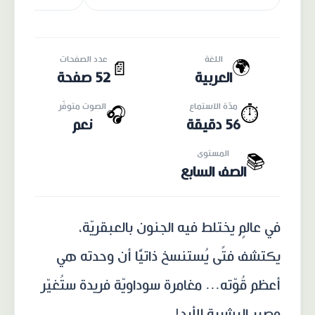
اللغة
عدد الصفحات
🌍
📄
العربية
52 صفحة
مدّة الاستماع
الصوت متوفّر
🎧
⏱️
56 دقيقة
نعم
المستوى
📚
الصف السابع
في عالمٍ يختلط فيه الجنون بالعبقريّة،
يكتشف فتًى يُستنسخ ذاتيًّا أن وحدته هي
أعظم قُوّته... مغامرة سوداويّة فريدة ستُغيّر
مصير البشرية للأبد!