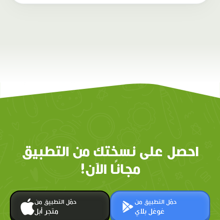
احصل على نسختك من التطبيق
مجانًا الآن!
حمّل التطبيق من
حمّل التطبيق من
غوغل بلاي
متجر أبل