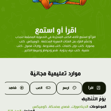
اقرأ أو استمع
اقرأ أو استمع لآلاف الكتب المتدرّحة في الصعوبة المصمّمة لتجذب
وتعلّم القرّاء من الفئات العمرية المختلفة. كوميكس، كتب
مصورة، كتب دون كلمات، كتب مسجوعة، روايات فصول، كتب
علمية، كتب حرف يدوية، شعر وخواطر وغيرها الكثير...
موارد تعليمية مجانيّة
اقرأ
ارسم
العب
شاهد
يَوْمُ التَّنْظيفِ
الموضوعات:
الديناصورات
،
قصص مضحكة
،
كوميكس