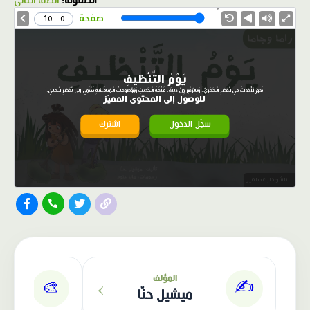
الصفوف:
الصف الثاني
1.0X
Speed
صفحة
0 - 10
يَوْمُ التَّنْظيفِ
تَدورُ الْأَحْداثُ في الْعَصْرِ الْـحَجَريِّ، وَبِالرَّغْمِ مِنْ ذلِكَ، فَلُغَةُ الْـحَديثِ وَمَوْضوعاتُ الْـمُناقَشَةِ تَنْتَمي إلى الْعَصْرِ الْـحاليِّ.
للوصول إلى المحتوى المميّز
سجّل الدخول
اشترك
الناشر: دار عصافير
›
المؤلف
✍️
🎨
ميشيل حنّا