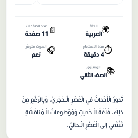
اللغة
عدد الصفحات
🌍
📄
العربية
11 صفحة
مدّة الاستماع
الصوت متوفّر
🎧
⏱️
4 دقيقة
نعم
المستوى
📚
الصف الثاني
تَدورُ الْأَحْداثُ في الْعَصْرِ الْـحَجَريِّ، وَبِالرَّغْمِ مِنْ
ذلِكَ، فَلُغَةُ الْـحَديثِ وَمَوْضوعاتُ الْـمُناقَشَةِ
تَنْتَمي إلى الْعَصْرِ الْـحاليِّ.