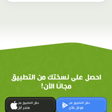
احصل على نسختك من التطبيق
مجانًا الآن!
حمّل التطبيق من
حمّل التطبيق من
غوغل بلاي
متجر أبل