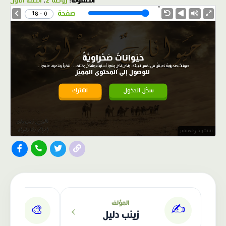
الصفوف:
روضة 2
،
الصف الأول
1.0X
Speed
صفحة
0 - 18
حَيَواناتٌ صَحْراويَّةٌ
حيواناتٌ صحراويةٌ تعيشُ في نفس البيئة، ولكن لكلٍ منها أسلوبٌ وشكلٌ مختلف... لنقرأ ونتعرف عليها...
للوصول إلى المحتوى المميّز
سجّل الدخول
اشترك
الناشر: دار عصافير
›
المؤلف
✍️
🎨
زينب دليل