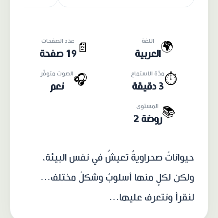
اللغة
عدد الصفحات
🌍
📄
العربية
19 صفحة
مدّة الاستماع
الصوت متوفّر
🎧
⏱️
3 دقيقة
نعم
المستوى
📚
روضة 2
حيواناتٌ صحراويةٌ تعيشُ في نفس البيئة،
ولكن لكلٍ منها أسلوبٌ وشكلٌ مختلف...
لنقرأ ونتعرف عليها...