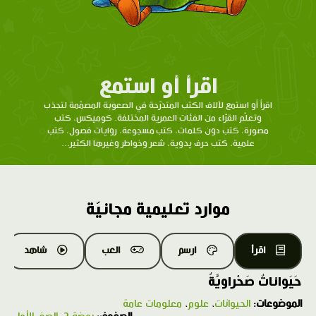
اقرأ أو استمع
اقرأ أو استمع لآلاف الكتب المتدرّحة في الصعوبة المصمّمة لتجذب
وتعلّم القرّاء من الفئات العمرية المختلفة. كوميكس، كتب
مصورة، كتب دون كلمات، كتب مسجوعة، روايات فصول، كتب
علمية، كتب حرف يدوية، شعر وخواطر وغيرها الكثير...
موارد تعليمية مجانيّة
اقرأ
ارسم
العب
شاهد
حَيَواناتٌ صَحْراويَّةٌ
الموضوعات:
الحيوانات
،
علوم
،
معلومات عامة