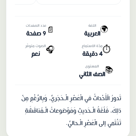
اللغة
عدد الصفحات
🌍
📄
العربية
9 صفحة
مدّة الاستماع
الصوت متوفّر
🎧
⏱️
4 دقيقة
نعم
المستوى
📚
الصف الثاني
تَدورُ الْأَحْداثُ في الْعَصْرِ الْـحَجَريِّ، وَبِالرَّغْمِ مِنْ
ذلِكَ، فَلُغَةُ الْـحَديثِ وَمَوْضوعاتُ الْـمُناقَشَةِ
تَنْتَمي إلى الْعَصْرِ الْـحاليِّ.