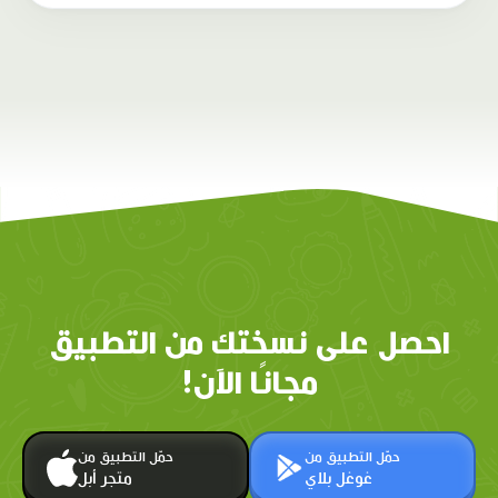
احصل على نسختك من التطبيق
مجانًا الآن!
حمّل التطبيق من
حمّل التطبيق من
غوغل بلاي
متجر أبل