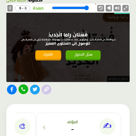
الصفوف:
الصف الثاني
1.0X
Speed
صفحة
0 - 8
فُسْتانُ راما الْجَديدُ
تَدورُ الْأَحْداثُ في الْعَصْرِ الْـحَجَريِّ، وَبِالرَّغْمِ مِنْ ذلِكَ، فَلُغَةُ الْـحَديثِ وَمَوْضوعاتُ الْـمُناقَشَةِ تَنْتَمي إلى الْعَصْرِ الْـحاليِّ.
للوصول إلى المحتوى المميّز
سجّل الدخول
اشترك
الناشر: دار عصافير
›
المؤلف
✍️
🎨
-