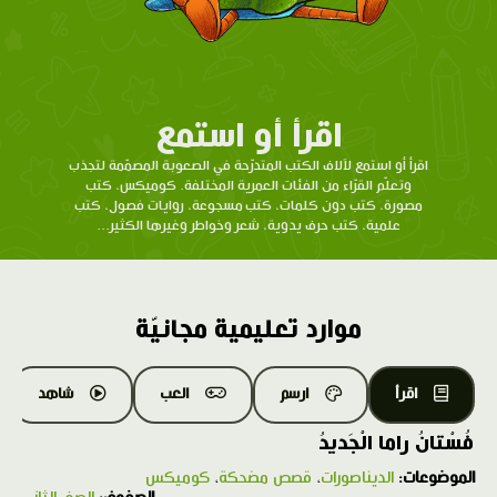
اقرأ أو استمع
اقرأ أو استمع لآلاف الكتب المتدرّحة في الصعوبة المصمّمة لتجذب
وتعلّم القرّاء من الفئات العمرية المختلفة. كوميكس، كتب
مصورة، كتب دون كلمات، كتب مسجوعة، روايات فصول، كتب
علمية، كتب حرف يدوية، شعر وخواطر وغيرها الكثير...
موارد تعليمية مجانيّة
اقرأ
ارسم
العب
شاهد
فُسْتانُ راما الْجَديدُ
الموضوعات:
الديناصورات
،
قصص مضحكة
،
كوميكس