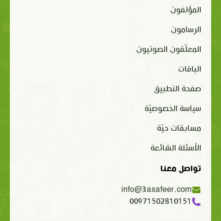
المؤلفون
الرسامون
المعلّقون الصوتيون
الباقات
صفحة التطبيق
سياسة الخصوصيّة
مسابقات حيّة
الأسئلة الشائعة
تواصل معنا
info@3asafeer.com
00971502810151