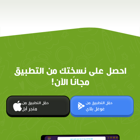
احصل على نسختك من التطبيق
مجانًا الآن!
حمّل التطبيق من
حمّل التطبيق من
غوغل بلاي
متجر أبل