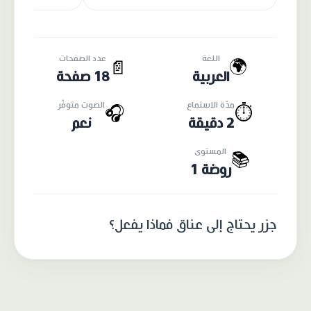
اللغة
عدد الصفحات
🌍
📄
العربية
18 صفحة
مدّة الاستماع
الصوت متوفّر
🎧
⏱️
2 دقيقة
نعم
المستوى
📚
روضة 1
جزر يحتاج إلى عناق فماذا يفعل؟