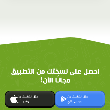
احصل على نسختك من التطبيق
مجانًا الآن!
حمّل التطبيق من
حمّل التطبيق من
غوغل بلاي
متجر أبل