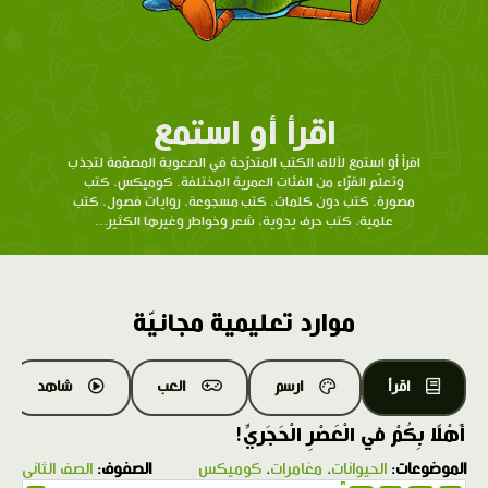
اقرأ أو استمع
اقرأ أو استمع لآلاف الكتب المتدرّحة في الصعوبة المصمّمة لتجذب
وتعلّم القرّاء من الفئات العمرية المختلفة. كوميكس، كتب
مصورة، كتب دون كلمات، كتب مسجوعة، روايات فصول، كتب
علمية، كتب حرف يدوية، شعر وخواطر وغيرها الكثير...
موارد تعليمية مجانيّة
اقرأ
ارسم
العب
شاهد
أَهْلًا بِكُمْ في الْعَصْرِ الْحَجَريِّ!
الموضوعات:
الحيوانات
،
مغامرات
،
كوميكس
الصفوف:
الصف الثاني
1.0X