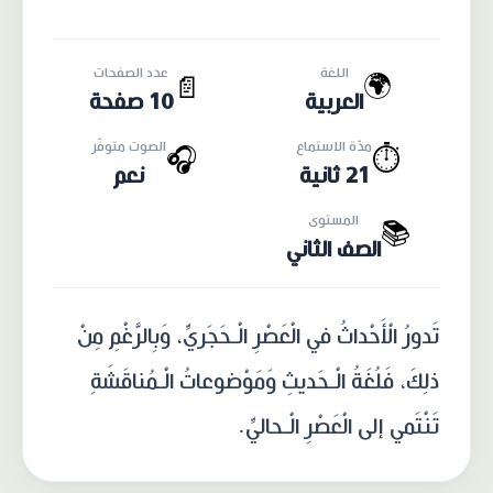
اللغة
عدد الصفحات
🌍
📄
العربية
10 صفحة
مدّة الاستماع
الصوت متوفّر
🎧
⏱️
21 ثانية
نعم
المستوى
📚
الصف الثاني
تَدورُ الْأَحْداثُ في الْعَصْرِ الْـحَجَريِّ، وَبِالرَّغْمِ مِنْ
ذلِكَ، فَلُغَةُ الْـحَديثِ وَمَوْضوعاتُ الْـمُناقَشَةِ
تَنْتَمي إلى الْعَصْرِ الْـحاليِّ.