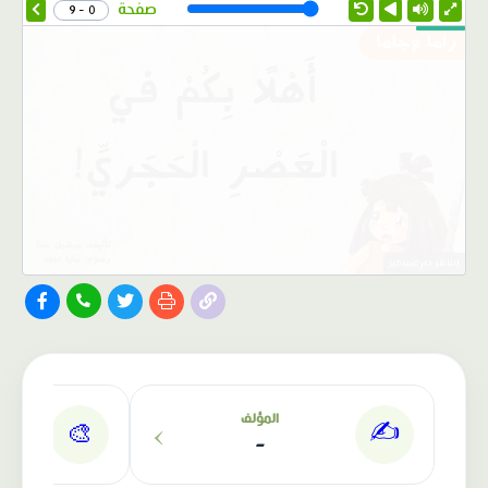
Speed
صفحة
0 - 9
الناشر: دار عصافير
›
المؤلف
✍️
🎨
-