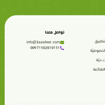
تواصل معنا
تطبيق
info@3asafeer.com
00971502810151
لخصوصيّة
 حيّة
الشائعة