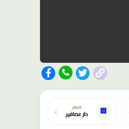
›
الناشر
🏢
دار عصافير