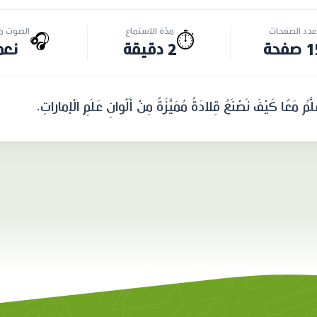
عدد الصفحات
مدّة الاستماع
الصوت مت
🎧
⏱️
صفحة
2 دقيقة
نعم
كَيْفَ نَصْنَعُ قِلادَةً مُمَيَّزَةً مِنْ أَلْوانِ عَلَمِ الْإماراتِ.