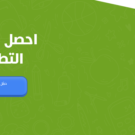
احصل 
التط
حمّل