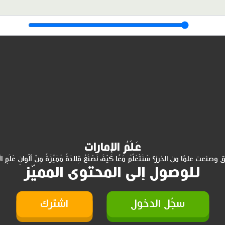
عَلَمُ الإمارات
عت علمًا من الخرز؟ سَنَتَعَلَّمُ مَعًا كَيْفَ نَصْنَعُ قِلادَةً مُمَيَّزَةً مِنْ أَلْوانِ عَلَمِ ال
للوصول إلى المحتوى المميّز
سجّل الدخول
اشترك