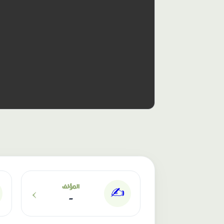
الناشر: دار عصافير
›
المؤلف
✍️
-