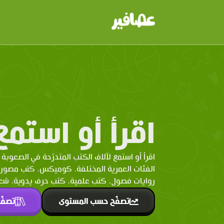
اقرأ أو استمع
اقرأ أو استمع لآلاف الكتب المتدرّحة في الصعوبة 
الفئات العمرية المختلفة. كوميكس، كتب مصو
روايات فصول، كتب علمية، كتب حرف يدوية، شعر 
تصفّح حسب المستوى
تصفّ