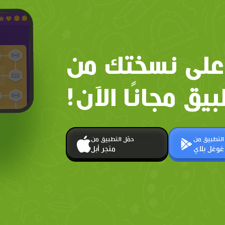
على نسختك من
بيق مجانًا الآن!
 التطبيق من
حمّل التطبيق من
غوغل بلاي
متجر أبل