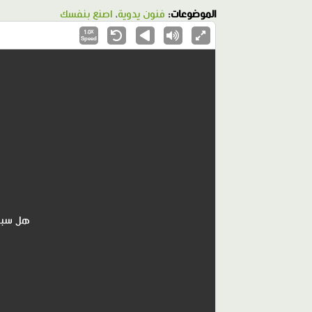
الموضوعات:
فنون يدوية
،
اصنع بنفسك
1.0X
Speed
هل سبق وصن