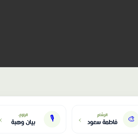
›
›
الرسّام
الراوي
🎙
🎨
فاطمة سعود
بيان وهبة