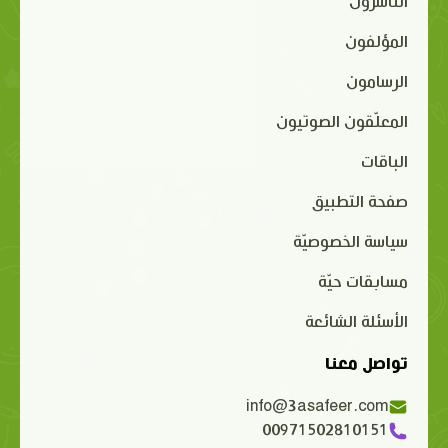
الناشرون
المؤلفون
الرسامون
المعلّقون الصوتيون
الباقات
صفحة التطبيق
سياسة الخصوصيّة
مسابقات حيّة
الأسئلة الشائعة
تواصل معنا
info@3asafeer.com
00971502810151