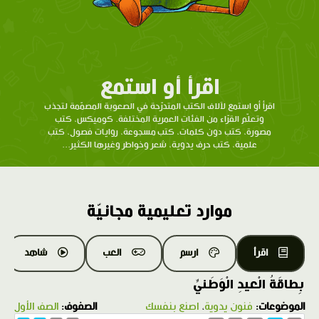
اقرأ أو استمع
اقرأ أو استمع لآلاف الكتب المتدرّحة في الصعوبة المصمّمة لتجذب
وتعلّم القرّاء من الفئات العمرية المختلفة. كوميكس، كتب
مصورة، كتب دون كلمات، كتب مسجوعة، روايات فصول، كتب
علمية، كتب حرف يدوية، شعر وخواطر وغيرها الكثير...
موارد تعليمية مجانيّة
اقرأ
ارسم
العب
شاهد
بِطاقَةُ الْعيدِ الْوَطَنيِّ
الموضوعات:
فنون يدوية
،
اصنع بنفسك
الصفوف:
الصف الأول