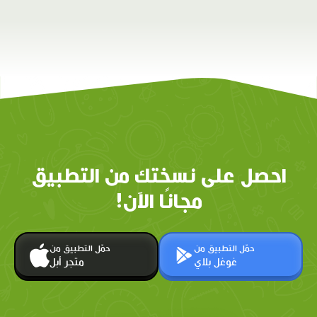
احصل على نسختك من التطبيق
مجانًا الآن!
حمّل التطبيق من
حمّل التطبيق من
غوغل بلاي
متجر أبل