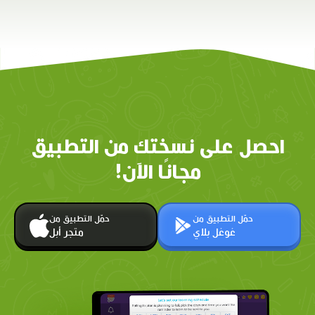
احصل على نسختك من التطبيق
مجانًا الآن!
حمّل التطبيق من
حمّل التطبيق من
غوغل بلاي
متجر أبل