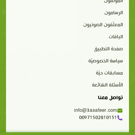
المؤلفون
الرسامون
المعلّقون الصوتيون
الباقات
صفحة التطبيق
سياسة الخصوصيّة
مسابقات حيّة
الأسئلة الشائعة
تواصل معنا
info@3asafeer.com
00971502810151