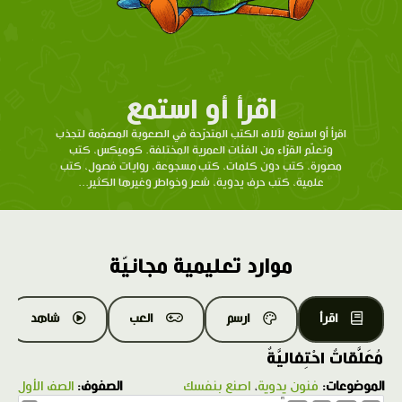
اقرأ أو استمع
اقرأ أو استمع لآلاف الكتب المتدرّحة في الصعوبة المصمّمة لتجذب
وتعلّم القرّاء من الفئات العمرية المختلفة. كوميكس، كتب
مصورة، كتب دون كلمات، كتب مسجوعة، روايات فصول، كتب
علمية، كتب حرف يدوية، شعر وخواطر وغيرها الكثير...
موارد تعليمية مجانيّة
اقرأ
ارسم
العب
شاهد
مُعَلَّقاتٌ احْتِفاليَّةٌ
الموضوعات:
فنون يدوية
،
اصنع بنفسك
الصفوف:
الصف الأول
1.0X