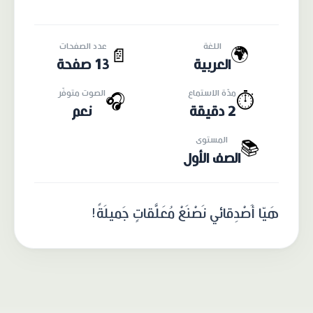
اللغة
عدد الصفحات
🌍
📄
العربية
13 صفحة
مدّة الاستماع
الصوت متوفّر
🎧
⏱️
2 دقيقة
نعم
المستوى
📚
الصف الأول
هَيّا أَصْدِقائي نَصْنَعْ مُعَلَّقاتٍ جَميلَةً!