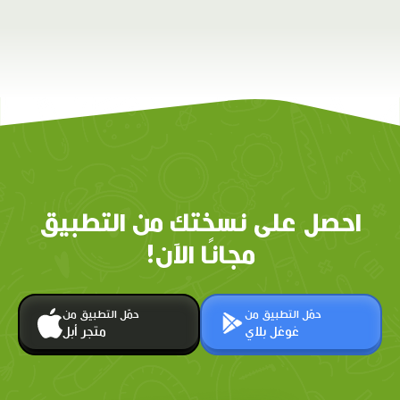
احصل على نسختك من التطبيق
مجانًا الآن!
حمّل التطبيق من
حمّل التطبيق من
غوغل بلاي
متجر أبل