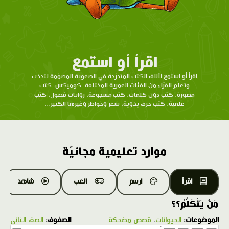
اقرأ أو استمع
اقرأ أو استمع لآلاف الكتب المتدرّحة في الصعوبة المصمّمة لتجذب
وتعلّم القرّاء من الفئات العمرية المختلفة. كوميكس، كتب
مصورة، كتب دون كلمات، كتب مسجوعة، روايات فصول، كتب
علمية، كتب حرف يدوية، شعر وخواطر وغيرها الكثير...
موارد تعليمية مجانيّة
اقرأ
ارسم
العب
شاهد
مَنْ يَتَكَلَّمُ؟؟
الموضوعات:
الحيوانات
،
قصص مضحكة
الصفوف:
الصف الثاني
1.0X