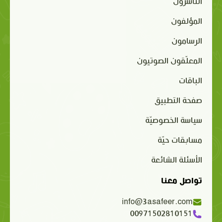
الناشرون
المؤلفون
الرسامون
المعلّقون الصوتيون
الباقات
صفحة التطبيق
سياسة الخصوصيّة
مسابقات حيّة
الأسئلة الشائعة
تواصل معنا
info@3asafeer.com
00971502810151