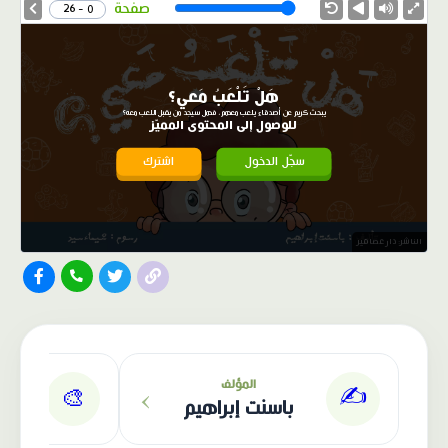
Speed
صفحة
0 - 26
هَلْ تَلْعَبُ مَعي؟
يبحث كريم عن أصدقاء يلعب معهم، فهل سيجد من يقبل اللعب معه؟
للوصول إلى المحتوى المميّز
سجّل الدخول
اشترك
الناشر: دار عصافير
›
المؤلف
✍️
🎨
باسنت إبراهيم