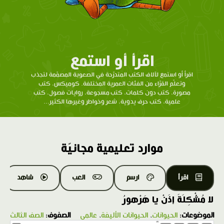
اقرأ أو استمع
اقرأ أو استمع لآلاف الكتب المتدرّحة في الصعوبة المصمّمة لتجذب
وتعلّم القرّاء من الفئات العمرية المختلفة. كوميكس، كتب
مصورة، كتب دون كلمات، كتب مسجوعة، روايات فصول، كتب
علمية، كتب حرف يدوية، شعر وخواطر وغيرها الكثير...
موارد تعليمية مجانيّة
اقرأ
ارسم
العب
شاهد
لا مُشْكِلَةَ إذَنْ يا هَرْهورُ
الموضوعات:
الحيوانات
،
الحيوانات الأليفة
،
عالمي
الصفوف:
الصف الثالث
1.0X