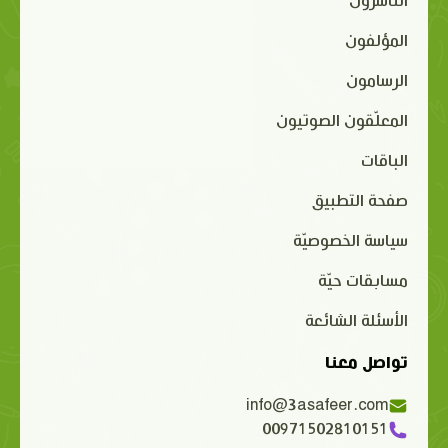
الناشرون
المؤلفون
الرسامون
المعلّقون الصوتيون
الباقات
صفحة التطبيق
سياسة الخصوصيّة
مسابقات حيّة
الأسئلة الشائعة
تواصل معنا
info@3asafeer.com
00971502810151