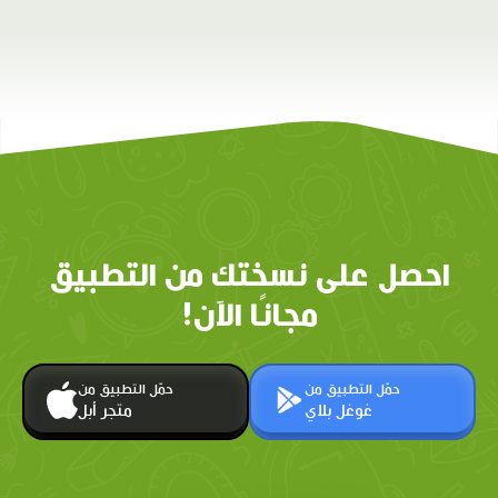
احصل على نسختك من التطبيق
مجانًا الآن!
حمّل التطبيق من
حمّل التطبيق من
غوغل بلاي
متجر أبل