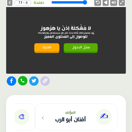
Speed
صفحة
0 - 17
لا مُشْكِلَةَ إذَنْ يا هَرْهورُ
رُوَيد متحمس للقاء قطة جدته، لكن هل سيستمتعان بوقتهما معًا؟
للوصول إلى المحتوى المميّز
سجّل الدخول
اشترك
الناشر: دار عصافير
›
المؤلف
✍️
🎨
أفنان أبو الرب