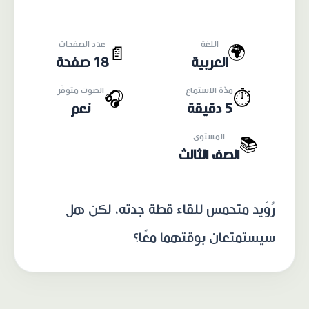
اللغة
عدد الصفحات
🌍
📄
العربية
18 صفحة
مدّة الاستماع
الصوت متوفّر
🎧
⏱️
5 دقيقة
نعم
المستوى
📚
الصف الثالث
رُوَيد متحمس للقاء قطة جدته، لكن هل
سيستمتعان بوقتهما معًا؟