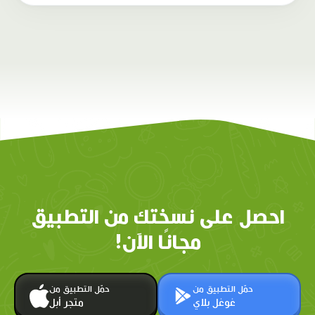
احصل على نسختك من التطبيق
مجانًا الآن!
حمّل التطبيق من
حمّل التطبيق من
غوغل بلاي
متجر أبل