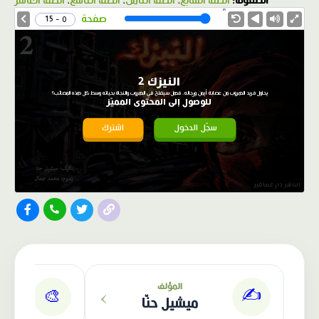
الصفوف:
الصف السابع
،
الصف الثامن
،
الصف التاسع
،
الصف العاشر
1.0X
Speed
صفحة
0 - 15
النيزك 2
يحاول فريد الهروب من عصابة أيمن ورجاله، فهل سيفلح في الهروب والنجاة بحياته وسط كل هذه المصائب؟
للوصول إلى المحتوى المميّز
سجّل الدخول
اشترك
الناشر: دار عصافير
›
المؤلف
✍️
🎨
ميشيل حنّا