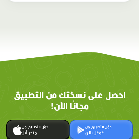
احصل على نسختك من التطبيق
مجانًا الآن!
حمّل التطبيق من
حمّل التطبيق من
غوغل بلاي
متجر أبل