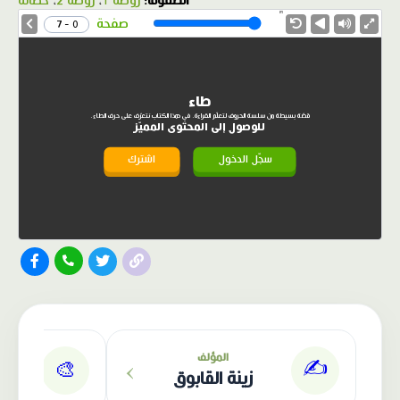
الصفوف:
روضة 1
،
روضة 2
،
حضانة
1.0X
Speed
صفحة
0 - 7
طاء
قصّة بسيطة من سلسة الحروف لتعلّم القراءة. في هذا الكتاب نتعرّف على حرف الطاء.
للوصول إلى المحتوى المميّز
سجّل الدخول
اشترك
الناشر: دار عصافير
›
المؤلف
✍️
🎨
زينة القابوق