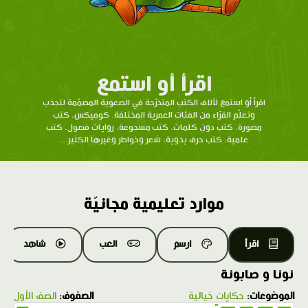
اقرأ أو استمع
اقرأ أو استمع لآلاف الكتب المتدرّحة في الصعوبة المصمّمة لتجذب
وتعلّم القرّاء من الفئات العمرية المختلفة. كوميكس، كتب
مصورة، كتب دون كلمات، كتب مسجوعة، روايات فصول، كتب
علمية، كتب حرف يدوية، شعر وخواطر وغيرها الكثير...
موارد تعليمية مجانيّة
اقرأ
ارسم
العب
شاهد
نونا و صابونة
الموضوعات:
حكايات خيالية
الصفوف:
الصف الأول
1.0X