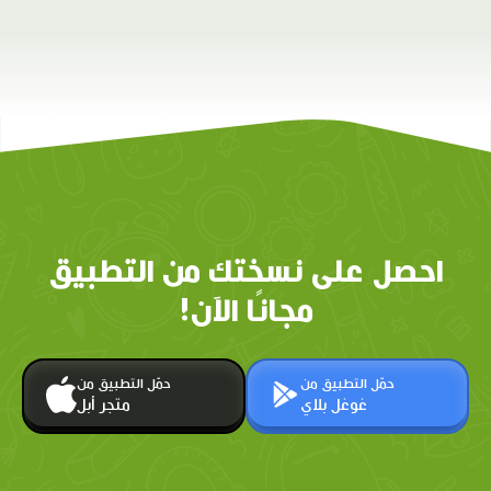
احصل على نسختك من التطبيق
مجانًا الآن!
حمّل التطبيق من
حمّل التطبيق من
غوغل بلاي
متجر أبل