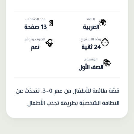
اللغة
عدد الصفحات
🌍
📄
العربية
13 صفحة
مدّة الاستماع
الصوت متوفّر
🎧
⏱️
24 ثانية
نعم
المستوى
📚
الصف الأول
قصّة ملائمة للأطفال من عمر 0-3، تتحدّث عن
النظافة الشخصيّة بطريقة تجذب الأطفال