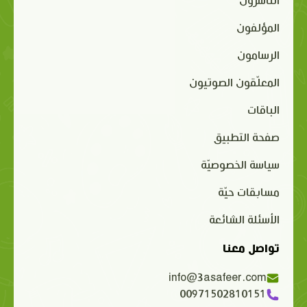
الناشرون
المؤلفون
الرسامون
المعلّقون الصوتيون
الباقات
صفحة التطبيق
سياسة الخصوصيّة
مسابقات حيّة
الأسئلة الشائعة
تواصل معنا
info@3asafeer.com
00971502810151