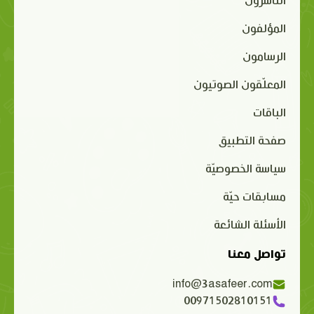
الناشرون
المؤلفون
الرسامون
المعلّقون الصوتيون
الباقات
صفحة التطبيق
سياسة الخصوصيّة
مسابقات حيّة
الأسئلة الشائعة
تواصل معنا
info@3asafeer.com
00971502810151