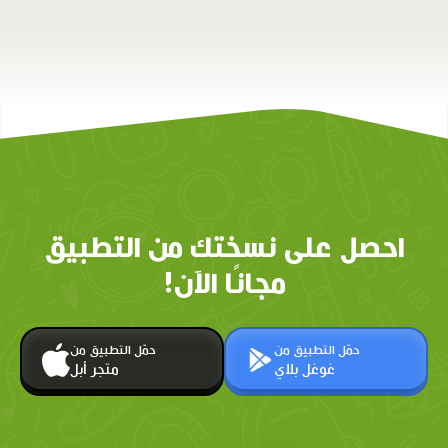
احصل على نسختك من التطبيق
مجانًا الآن!
حمّل التطبيق من
حمّل التطبيق من
غوغل بلاي
متجر أبل