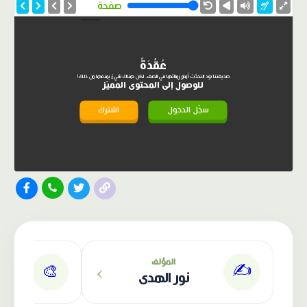
صفحة
عُقْدَةٌ
صديقتنا تود التحدّث أمام زملائها في الصف، لكن هناك شيءٌ يمنعها من ذلك!
للوصول إلى المحتوى المميّز
سجّل الدخول
اشترك
›
المؤلف
✍️
🎨
نور الهدى