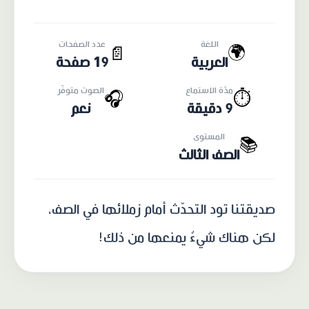
اللغة
عدد الصفحات
🌍
📄
العربية
19 صفحة
مدّة الاستماع
الصوت متوفّر
🎧
⏱️
9 دقيقة
نعم
المستوى
📚
الصف الثالث
صديقتنا تود التحدّث أمام زملائها في الصف،
لكن هناك شيءٌ يمنعها من ذلك!