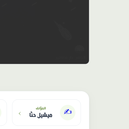
الناشر: دار عصافير
›
المؤلف
✍️
ميشيل حنّا