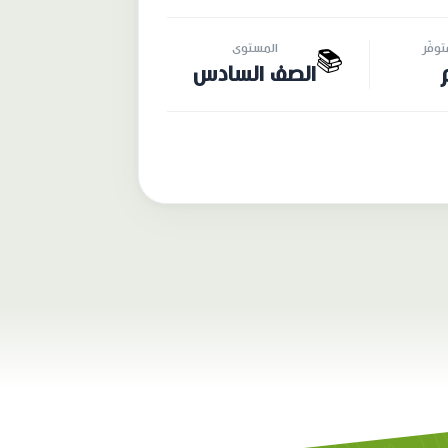
وفّر
المستوى
📚
الصف السادس