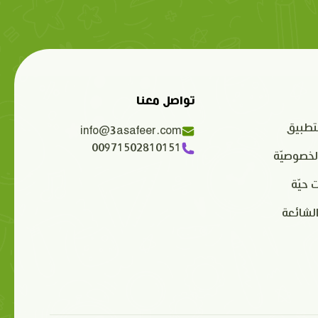
تواصل معنا
تطبيق
info@3asafeer.com
00971502810151
لخصوصيّة
 حيّة
الشائعة