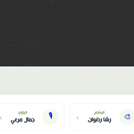
›
›
الرسّام
الراوي
🎙
🎨
رشا رضوان
جمال مرعي