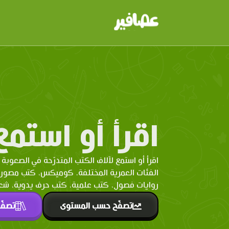
اقرأ أو استمع
اقرأ أو استمع لآلاف الكتب المتدرّحة في الصعوبة 
الفئات العمرية المختلفة. كوميكس، كتب مصو
روايات فصول، كتب علمية، كتب حرف يدوية، شعر 
تصفّح حسب المستوى
تصفّ