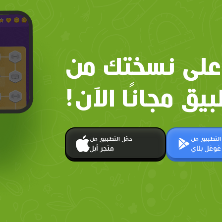
على نسختك من
بيق مجانًا الآن!
 التطبيق من
حمّل التطبيق من
غوغل بلاي
متجر أبل