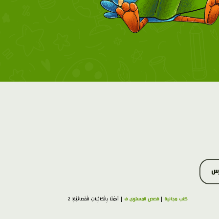
رس
كتب مجانية
|
قصص المستوى ف
| أَهْلًا بِالْكائِناتِ الْفَضائيَّةِ! 2