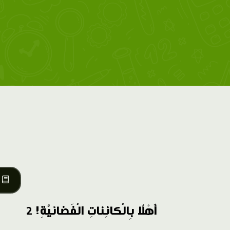
أَهْلًا بِالْكائِناتِ الْفَضائيَّةِ! 2