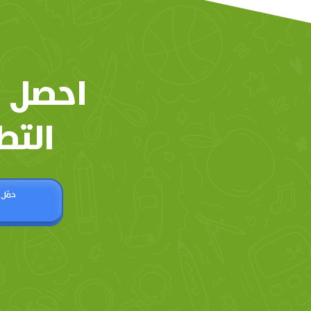
احصل 
التط
حمّل