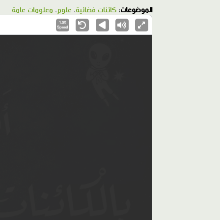
الموضوعات:
كائنات فضائية
،
علوم
،
معلومات عامة
1.0X
Speed