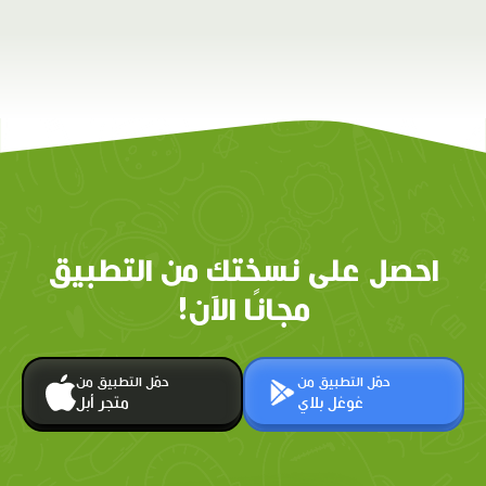
احصل على نسختك من التطبيق
مجانًا الآن!
حمّل التطبيق من
حمّل التطبيق من
غوغل بلاي
متجر أبل