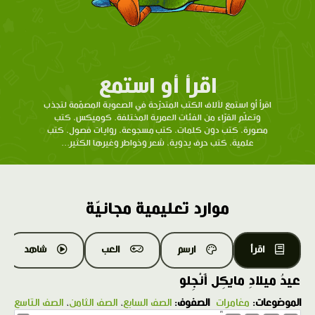
اقرأ أو استمع
اقرأ أو استمع لآلاف الكتب المتدرّحة في الصعوبة المصمّمة لتجذب
وتعلّم القرّاء من الفئات العمرية المختلفة. كوميكس، كتب
مصورة، كتب دون كلمات، كتب مسجوعة، روايات فصول، كتب
علمية، كتب حرف يدوية، شعر وخواطر وغيرها الكثير...
موارد تعليمية مجانيّة
اقرأ
ارسم
العب
شاهد
عيدُ ميلادِ مايكِل أَنْجِلو
الموضوعات:
مغامرات
الصفوف:
الصف السابع
،
الصف الثامن
،
الصف التاسع
1.0X