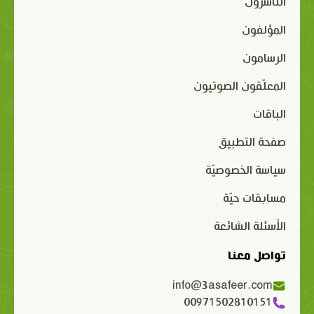
الناشرون
المؤلفون
الرسامون
المعلّقون الصوتيون
الباقات
صفحة التطبيق
سياسة الخصوصيّة
مسابقات حيّة
الأسئلة الشائعة
تواصل معنا
info@3asafeer.com
00971502810151