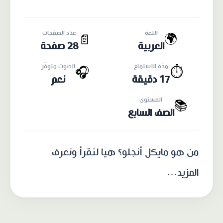
اللغة
عدد الصفحات
🌍
📄
العربية
28 صفحة
مدّة الاستماع
الصوت متوفّر
🎧
⏱️
17 دقيقة
نعم
المستوى
📚
الصف السابع
من هو مايكل أنجلو؟ هيا لنقرأ ونعرف
المزيد...