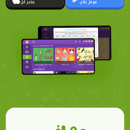
غوغل بلاي
متجر أبل