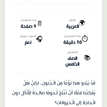
اللغة
عدد الصفحات
🌍
📄
العربية
9 صفحة
مدّة الاستماع
الصوت متوفّر
🎧
⏱️
10 دقيقة
نعم
المستوى
📚
الصف
الخامس
قَدْ يَبْدو هذا نَوْعًا مِنَ الْـجُنونِ، لكِنْ هَلْ
يُمْكِنُنا فِعْلًا أَنْ نُنْتِجَ لُـحومًا صالِـحَةً لِلْأَكْلِ دونَ
الْـحاجَةِ إلى الْـحَيَواناتِ؟