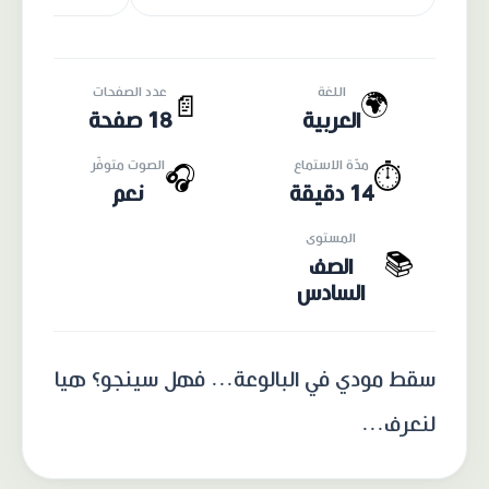
اللغة
عدد الصفحات
🌍
📄
العربية
18 صفحة
مدّة الاستماع
الصوت متوفّر
🎧
⏱️
14 دقيقة
نعم
المستوى
📚
الصف
السادس
سقط مودي في البالوعة... فهل سينجو؟ هيا
لنعرف...