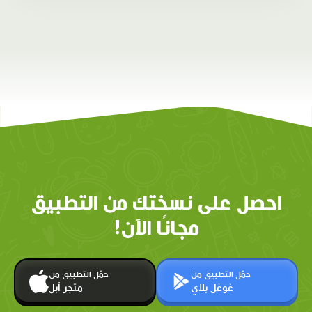
احصل على نسختك من التطبيق
مجانًا الآن!
حمّل التطبيق من
حمّل التطبيق من
غوغل بلاي
متجر أبل