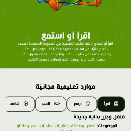
اقرأ أو استمع
اقرأ أو استمع لآلاف الكتب المتدرّحة في الصعوبة المصمّمة لتجذب
وتعلّم القرّاء من الفئات العمرية المختلفة. كوميكس، كتب
مصورة، كتب دون كلمات، كتب مسجوعة، روايات فصول، كتب
علمية، كتب حرف يدوية، شعر وخواطر وغيرها الكثير...
موارد تعليمية مجانيّة
اقرأ
ارسم
العب
شاهد
فلفل وجزر بداية جديدة
الموضوعات:
قصص مضحكة
،
مغامرات
،
ساحرات
،
سحر وفانتازيا
،