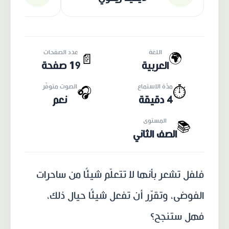
اللغة
عدد الصفحات
🌍
📄
العربية
19 صفحة
مدّة الاستماع
الصوت متوفّر
🎧
⏱️
4 دقيقة
نعم
المستوى
📚
الصف الثاني
فلفل تشعر بأنها لا تتعلّم شيئًا من ساحرات
الفوضى، وتقرّر أن تفعل شيئًا حيال ذلك،
فهل ستنجح؟