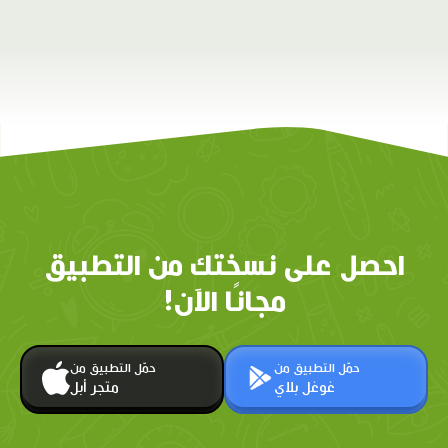
احصل على نسختك من التطبيق
مجانًا الآن!
حمّل التطبيق من
حمّل التطبيق من
غوغل بلاي
متجر أبل