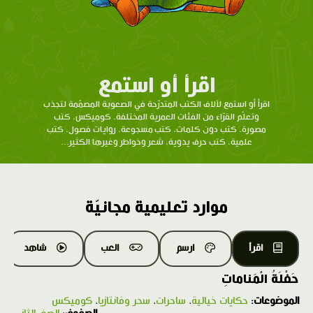
اقرأ أو استمع
اقرأ أو استمع لآلاف الكتب المتدرّحة في الصعوبة المصمّمة لتجذب
وتعلّم القرّاء من الفئات العمرية المختلفة. كوميكس، كتب
مصورة، كتب دون كلمات، كتب مسجوعة، روايات فصول، كتب
علمية، كتب حرف يدوية، شعر وخواطر وغيرها الكثير...
موارد تعليمية مجانيّة
اقرأ
ارسم
العب
شاهد
حَفْلَةُ الْمَناماتِ
الموضوعات:
حكايات خيالية
،
ساحرات
،
سحر وفانتازيا
،
كوميكس