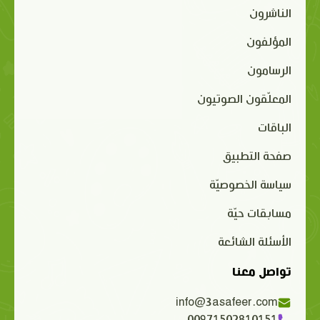
الناشرون
المؤلفون
الرسامون
المعلّقون الصوتيون
الباقات
صفحة التطبيق
سياسة الخصوصيّة
مسابقات حيّة
الأسئلة الشائعة
تواصل معنا
info@3asafeer.com
00971502810151