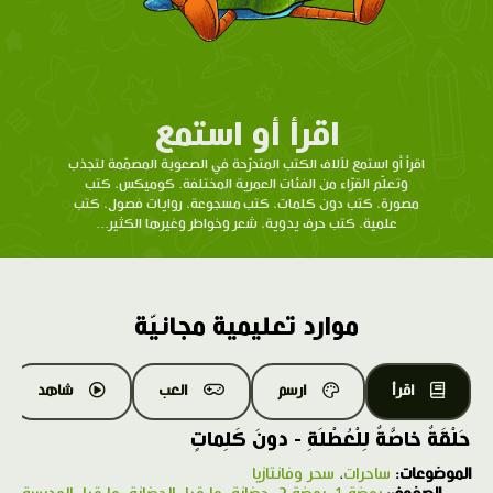
اقرأ أو استمع
اقرأ أو استمع لآلاف الكتب المتدرّحة في الصعوبة المصمّمة لتجذب
وتعلّم القرّاء من الفئات العمرية المختلفة. كوميكس، كتب
مصورة، كتب دون كلمات، كتب مسجوعة، روايات فصول، كتب
علمية، كتب حرف يدوية، شعر وخواطر وغيرها الكثير...
موارد تعليمية مجانيّة
اقرأ
ارسم
العب
شاهد
حَلْقَةٌ خاصَّةٌ لِلْعُطْلَةِ - دونَ كَلِماتٍ
الموضوعات:
ساحرات
،
سحر وفانتازيا