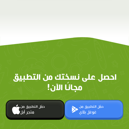
احصل على نسختك من التطبيق
مجانًا الآن!
حمّل التطبيق من
حمّل التطبيق من
غوغل بلاي
متجر أبل