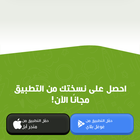
احصل على نسختك من التطبيق
مجانًا الآن!
حمّل التطبيق من
حمّل التطبيق من
غوغل بلاي
متجر أبل