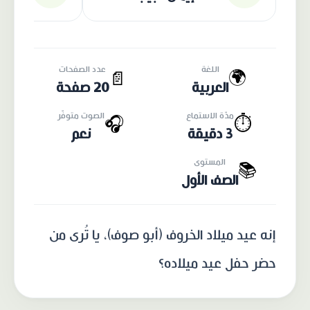
اللغة
عدد الصفحات
🌍
📄
العربية
20 صفحة
مدّة الاستماع
الصوت متوفّر
🎧
⏱️
3 دقيقة
نعم
المستوى
📚
الصف الأول
إنه عيد ميلاد الخروف (أبو صوف)، يا تُرى من
حضر حفل عيد ميلاده؟