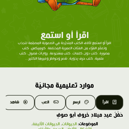
اقرأ أو استمع
اقرأ أو استمع لآلاف الكتب المتدرّحة في الصعوبة المصمّمة لتجذب
وتعلّم القرّاء من الفئات العمرية المختلفة. كوميكس، كتب
مصورة، كتب دون كلمات، كتب مسجوعة، روايات فصول، كتب
علمية، كتب حرف يدوية، شعر وخواطر وغيرها الكثير...
موارد تعليمية مجانيّة
اقرأ
ارسم
العب
شاهد
حَفْلُ عيدِ ميلادِ خَروفِ أَبو صوفٍ
الموضوعات:
الحيوانات
،
الحيوانات الأليفة
،