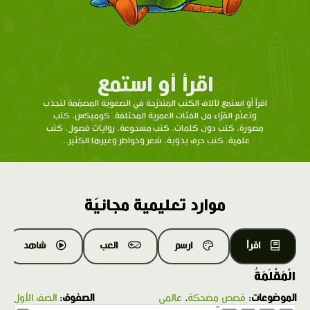
اقرأ أو استمع
اقرأ أو استمع لآلاف الكتب المتدرّحة في الصعوبة المصمّمة لتجذب
وتعلّم القرّاء من الفئات العمرية المختلفة. كوميكس، كتب
مصورة، كتب دون كلمات، كتب مسجوعة، روايات فصول، كتب
علمية، كتب حرف يدوية، شعر وخواطر وغيرها الكثير...
موارد تعليمية مجانيّة
اقرأ
ارسم
العب
شاهد
الْمَقْلَمَةُ
الموضوعات:
قصص مضحكة
،
عالمي
الصفوف:
الصف الأول
1.0X