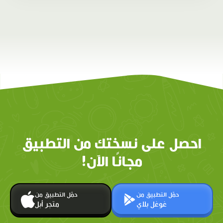
احصل على نسختك من التطبيق
مجانًا الآن!
حمّل التطبيق من
حمّل التطبيق من
غوغل بلاي
متجر أبل