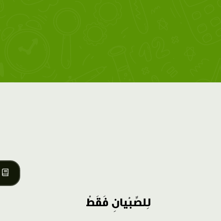
لِلصِّبْيانِ فَقَطْ