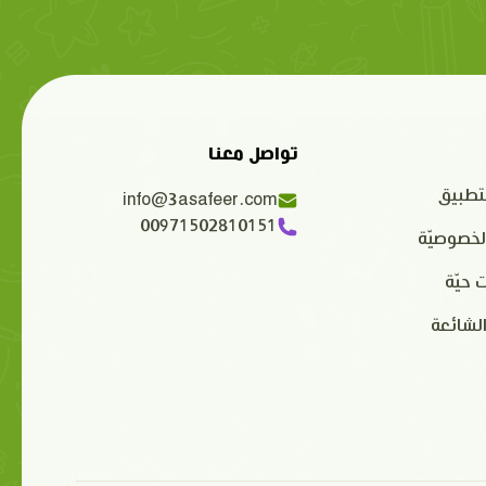
تواصل معنا
تطبيق
info@3asafeer.com
00971502810151
لخصوصيّة
 حيّة
الشائعة