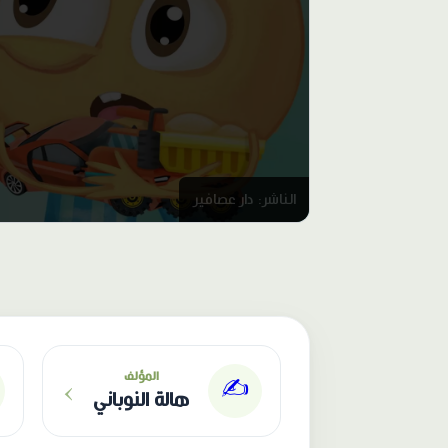
الناشر: دار عصافير
›
المؤلف
✍️
هالة النوباني