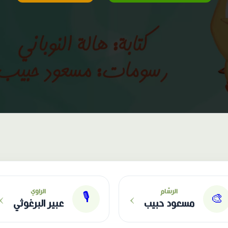
›
›
الرسّام
الراوي
🎙
🎨
مسعود حبيب
عبير البرغوثي