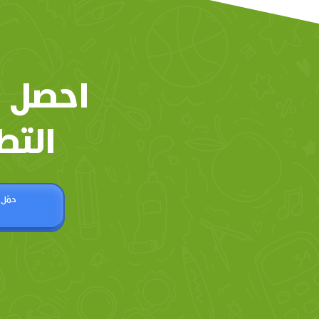
احصل 
التط
حمّل