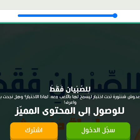
لِلصِّبْيانِ فَقَطْ
وش شنتورة تحت اختبار ليسمح لها باللعب معه، لماذا الاختبار؟ وهل نجحت به
واعرف!
للوصول إلى المحتوى المميّز
سجّل الدخول
اشترك