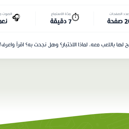
عدد الصفحات
مدّة الاستماع
الصوت مت
🎧
⏱️
صفحة
7 دقيقة
نعم
ها باللعب معه، لماذا الاختبار؟ وهل نجحت به؟ اقرأ واعرف!