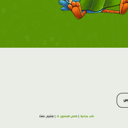
رس
كتب مجانية
|
قصص المستوى ك
| لِلصِّبْيانِ فَقَطْ