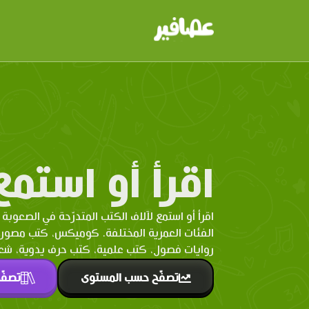
اقرأ أو استمع
اقرأ أو استمع لآلاف الكتب المتدرّحة في الصعوبة 
الفئات العمرية المختلفة. كوميكس، كتب مصو
روايات فصول، كتب علمية، كتب حرف يدوية، شعر 
تصفّح حسب المستوى
تصفّ