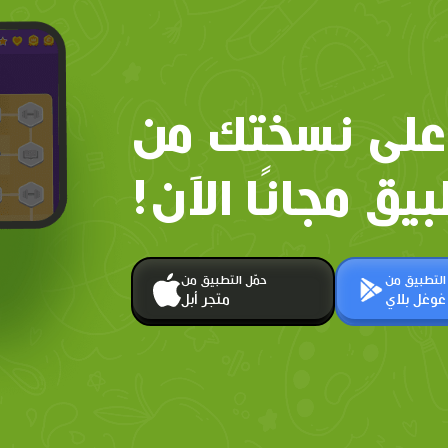
على نسختك من
بيق مجانًا الآن!
 التطبيق من
حمّل التطبيق من
غوغل بلاي
متجر أبل