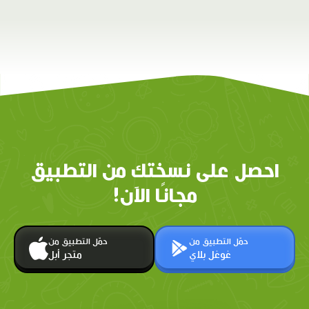
احصل على نسختك من التطبيق
مجانًا الآن!
حمّل التطبيق من
حمّل التطبيق من
غوغل بلاي
متجر أبل