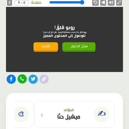
Speed
صفحة
0 - 5
روبو قَلِقٌ!
روبو قلق جدًا بسبب مسابقة الرسم، هل فاز أم خسر؟
للوصول إلى المحتوى المميّز
سجّل الدخول
اشترك
الناشر: دار عصافير
›
المؤلف
✍️
🎨
ميشيل حنّا