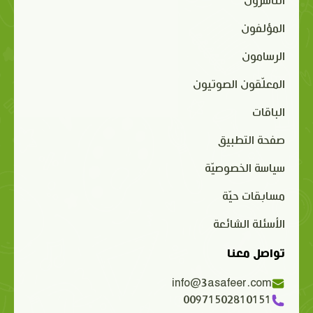
الناشرون
المؤلفون
الرسامون
المعلّقون الصوتيون
الباقات
صفحة التطبيق
سياسة الخصوصيّة
مسابقات حيّة
الأسئلة الشائعة
تواصل معنا
info@3asafeer.com
00971502810151