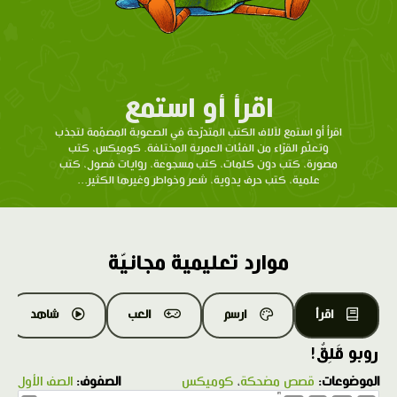
اقرأ أو استمع
اقرأ أو استمع لآلاف الكتب المتدرّحة في الصعوبة المصمّمة لتجذب
وتعلّم القرّاء من الفئات العمرية المختلفة. كوميكس، كتب
مصورة، كتب دون كلمات، كتب مسجوعة، روايات فصول، كتب
علمية، كتب حرف يدوية، شعر وخواطر وغيرها الكثير...
موارد تعليمية مجانيّة
اقرأ
ارسم
العب
شاهد
روبو قَلِقٌ!
الموضوعات:
قصص مضحكة
،
كوميكس
الصفوف:
الصف الأول
1.0X