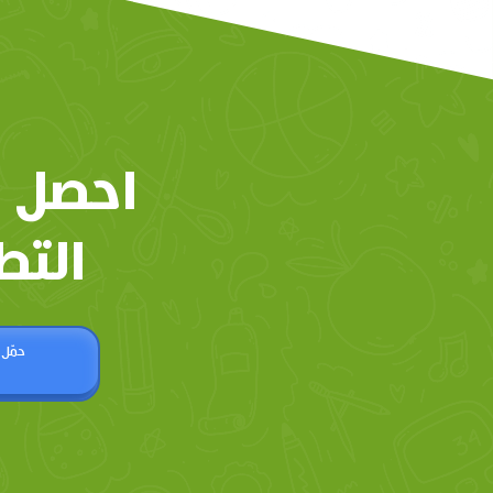
احصل 
التط
حمّل