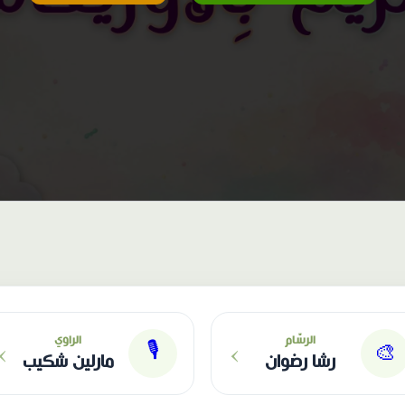
›
›
الرسّام
الراوي
🎙
🎨
رشا رضوان
مارلين شكيب