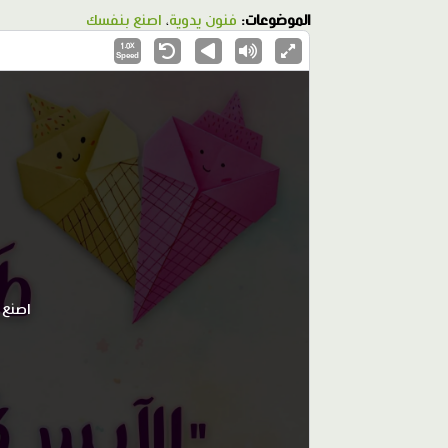
الموضوعات:
فنون يدوية
،
اصنع بنفسك
1.0X
Speed
اصنع 