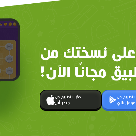
على نسختك من
بيق مجانًا الآن!
 التطبيق من
حمّل التطبيق من
غوغل بلاي
متجر أبل