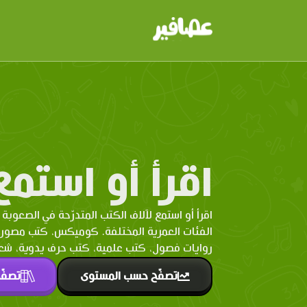
اقرأ أو استمع
اقرأ أو استمع لآلاف الكتب المتدرّحة في الصعوبة 
الفئات العمرية المختلفة. كوميكس، كتب مصو
روايات فصول، كتب علمية، كتب حرف يدوية، شعر 
تصفّح حسب المستوى
تصفّ