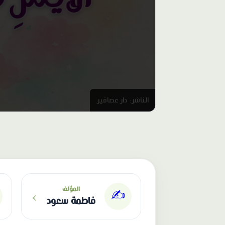
الناشر: دار عصافير
›
المؤلف
✍️
فاطمة سعود