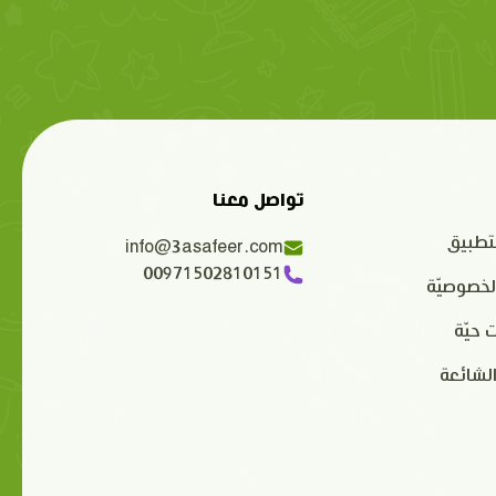
تواصل معنا
تطبيق
info@3asafeer.com
00971502810151
لخصوصيّة
 حيّة
الشائعة