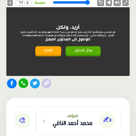
Speed
صفحة
0 - 17
أريد، ولكن
هل تشعر في بعض الأحيان أنك ترغب بفعل أو تعلّم شيء جديد؟ لكنك لا تقوم بفعله بعد ذلك لأسباب كثيرة
كالخجل، عدم اتقانك للشيء، أو إحساسك بأنك لا تملك ما يمكّنك من القيام به؟ إذًا هذه القصة ملائمة لك.
للوصول إلى المحتوى المميّز
سجّل الدخول
اشترك
الناشر: دار عصافير
›
المؤلف
✍️
🎨
محمد أحمد الناغي