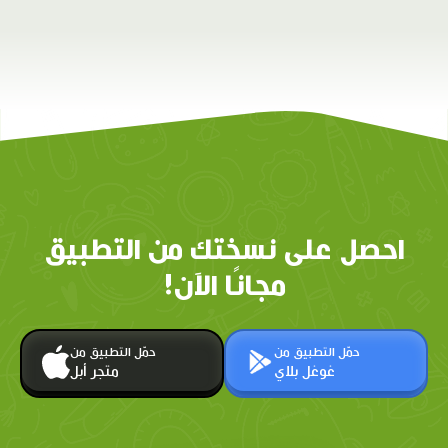
احصل على نسختك من التطبيق
مجانًا الآن!
حمّل التطبيق من
حمّل التطبيق من
غوغل بلاي
متجر أبل