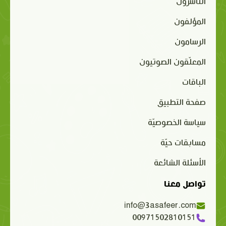
الناشرون
المؤلفون
الرسامون
المعلّقون الصوتيون
الباقات
صفحة التطبيق
سياسة الخصوصيّة
مسابقات حيّة
الأسئلة الشائعة
تواصل معنا
info@3asafeer.com
00971502810151