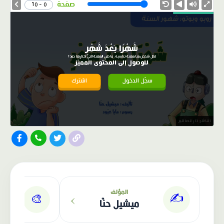
Speed
صفحة
0 - 10
شَهْرًا بَعْدَ شَهْرٍ
لكل شخص منا مهنة تناسبه، ما هي المهنة التي اختارها حمد؟
للوصول إلى المحتوى المميّز
سجّل الدخول
اشترك
الناشر: دار عصافير
›
المؤلف
✍️
🎨
ميشيل حنّا