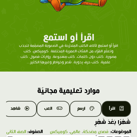
اقرأ أو استمع
اقرأ أو استمع لآلاف الكتب المتدرّحة في الصعوبة المصمّمة لتجذب
وتعلّم القرّاء من الفئات العمرية المختلفة. كوميكس، كتب
مصورة، كتب دون كلمات، كتب مسجوعة، روايات فصول، كتب
علمية، كتب حرف يدوية، شعر وخواطر وغيرها الكثير...
موارد تعليمية مجانيّة
اقرأ
ارسم
العب
شاهد
شَهْرًا بَعْدَ شَهْرٍ
الموضوعات:
قصص مضحكة
،
عالمي
،
كوميكس
الصفوف:
الصف الثاني
1.0X