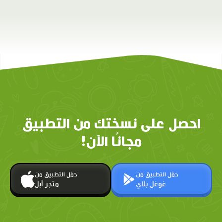
احصل على نسختك من التطبيق
مجانًا الآن!
حمّل التطبيق من
حمّل التطبيق من
غوغل بلاي
متجر أبل