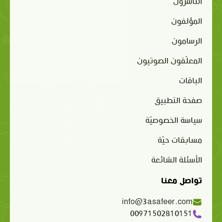
الناشرون
المؤلفون
الرسامون
المعلّقون الصوتيون
الباقات
صفحة التطبيق
سياسة الخصوصيّة
مسابقات حيّة
الأسئلة الشائعة
تواصل معنا
info@3asafeer.com
00971502810151