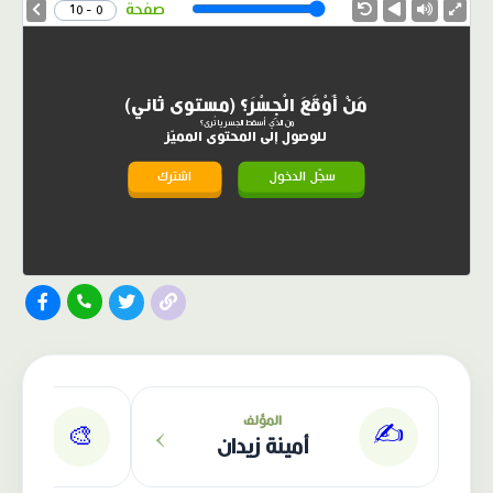
Speed
صفحة
0 - 10
مَنْ أَوْقَعَ الْجِسْرَ؟ (مستوى ثاني)
من الذي أسقط الجسر يا تُرى؟
للوصول إلى المحتوى المميّز
سجّل الدخول
اشترك
الناشر: دار عصافير
›
المؤلف
✍️
🎨
أمينة زيدان