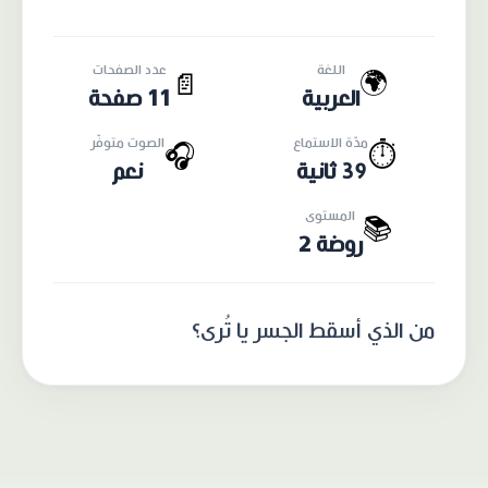
اللغة
عدد الصفحات
🌍
📄
العربية
11 صفحة
مدّة الاستماع
الصوت متوفّر
🎧
⏱️
39 ثانية
نعم
المستوى
📚
روضة 2
من الذي أسقط الجسر يا تُرى؟