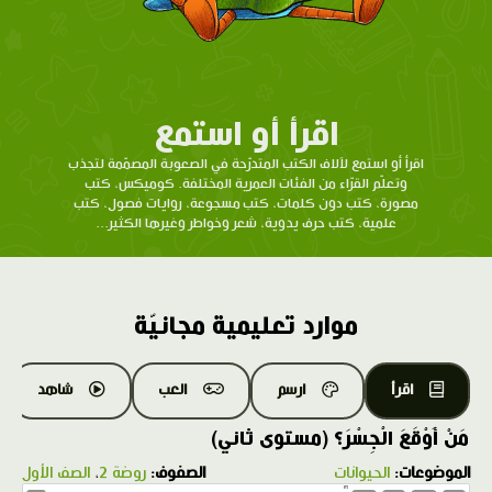
اقرأ أو استمع
اقرأ أو استمع لآلاف الكتب المتدرّحة في الصعوبة المصمّمة لتجذب
وتعلّم القرّاء من الفئات العمرية المختلفة. كوميكس، كتب
مصورة، كتب دون كلمات، كتب مسجوعة، روايات فصول، كتب
علمية، كتب حرف يدوية، شعر وخواطر وغيرها الكثير...
موارد تعليمية مجانيّة
اقرأ
ارسم
العب
شاهد
مَنْ أَوْقَعَ الْجِسْرَ؟ (مستوى ثاني)
الموضوعات:
الحيوانات
الصفوف:
روضة 2
،
الصف الأول
1.0X