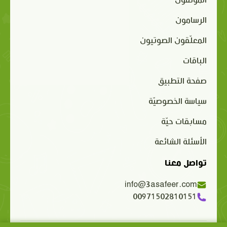
المؤلفون
الرسامون
المعلّقون الصوتيون
الباقات
صفحة التطبيق
سياسة الخصوصيّة
مسابقات حيّة
الأسئلة الشائعة
تواصل معنا
info@3asafeer.com
00971502810151