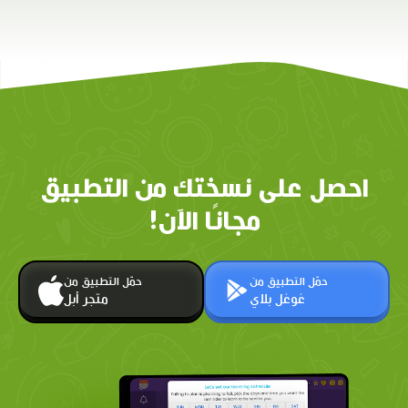
احصل على نسختك من التطبيق
مجانًا الآن!
حمّل التطبيق من
حمّل التطبيق من
غوغل بلاي
متجر أبل