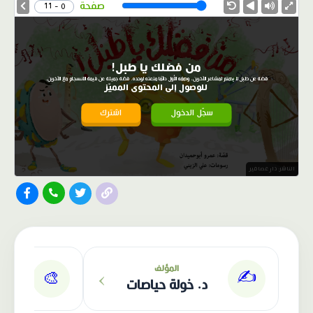
Speed
صفحة
0 - 11
من فضلك يا طبل!
قصّة عن طبل لا يهتم لمشاعر الآخرين، وهمّه الأول دائمًا متعته لوحده. قصّة جميلة عن قيمة الانسجام مع الآخرين.
للوصول إلى المحتوى المميّز
سجّل الدخول
اشترك
الناشر: دار عصافير
›
المؤلف
✍️
🎨
د. خولة حياصات