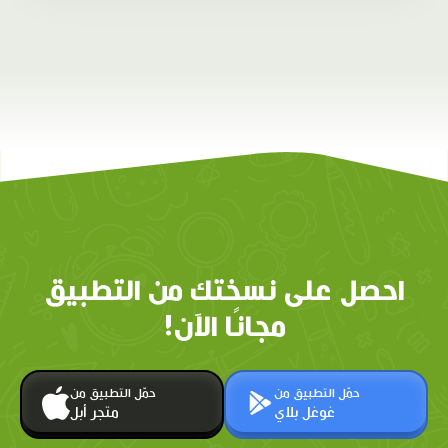
احصل على نسختك من التطبيق
مجانًا الآن!
حمّل التطبيق من
حمّل التطبيق من
غوغل بلاي
متجر أبل