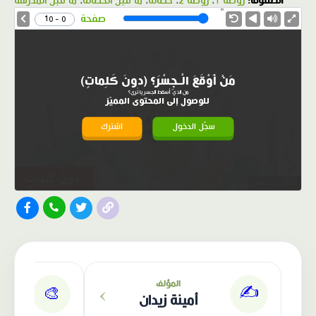
الصفوف:
روضة 1
،
روضة 2
،
حضانة
،
ما قبل الحضانة
،
ما قبل المدرسة
1.0X
Speed
صفحة
0 - 10
مَنْ أَوْقَعَ الْـجِسْرَ؟ (دونَ كَلِماتٍ)
من الذي أسقط الجسر يا تُرى؟
للوصول إلى المحتوى المميّز
سجّل الدخول
اشترك
الناشر: دار عصافير
›
المؤلف
✍️
🎨
أمينة زيدان