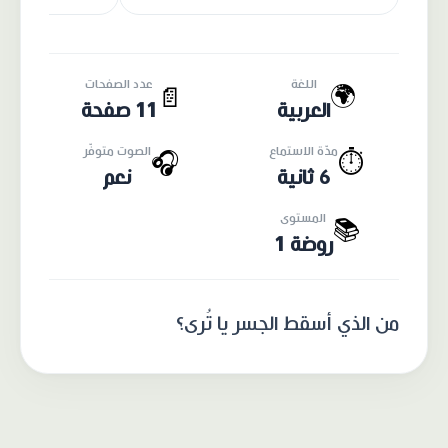
اللغة
عدد الصفحات
🌍
📄
العربية
11 صفحة
مدّة الاستماع
الصوت متوفّر
🎧
⏱️
6 ثانية
نعم
المستوى
📚
روضة 1
من الذي أسقط الجسر يا تُرى؟