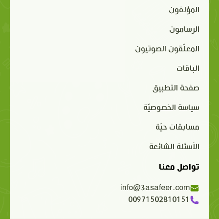
المؤلفون
الرسامون
المعلّقون الصوتيون
الباقات
صفحة التطبيق
سياسة الخصوصيّة
مسابقات حيّة
الأسئلة الشائعة
تواصل معنا
info@3asafeer.com
00971502810151