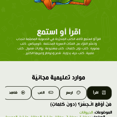
اقرأ أو استمع
اقرأ أو استمع لآلاف الكتب المتدرّحة في الصعوبة المصمّمة لتجذب
وتعلّم القرّاء من الفئات العمرية المختلفة. كوميكس، كتب
مصورة، كتب دون كلمات، كتب مسجوعة، روايات فصول، كتب
علمية، كتب حرف يدوية، شعر وخواطر وغيرها الكثير...
موارد تعليمية مجانيّة
اقرأ
ارسم
العب
شاهد
مَنْ أَوْقَعَ الْـجِسْرَ؟ (دونَ كَلِماتٍ)
الموضوعات:
الحيوانات