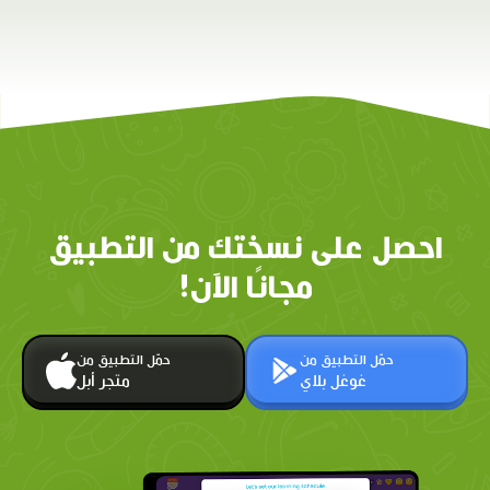
احصل على نسختك من التطبيق
مجانًا الآن!
حمّل التطبيق من
حمّل التطبيق من
غوغل بلاي
متجر أبل