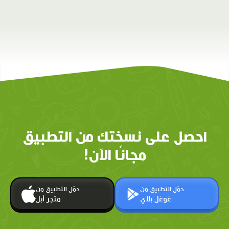
احصل على نسختك من التطبيق
مجانًا الآن!
حمّل التطبيق من
حمّل التطبيق من
غوغل بلاي
متجر أبل