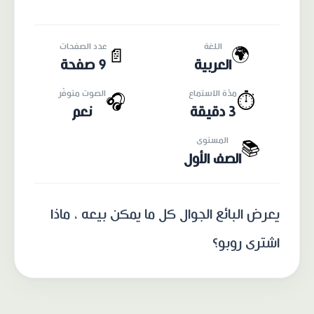
اللغة
عدد الصفحات
🌍
📄
العربية
9 صفحة
مدّة الاستماع
الصوت متوفّر
🎧
⏱️
3 دقيقة
نعم
المستوى
📚
الصف الأول
يعرض البائع الجوال كل ما يمكن بيعه ، ماذا
اشترى روبو؟