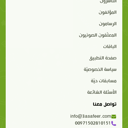
الناشرون
المؤلفون
الرسامون
المعلّقون الصوتيون
الباقات
صفحة التطبيق
سياسة الخصوصيّة
مسابقات حيّة
الأسئلة الشائعة
تواصل معنا
info@3asafeer.com
00971502810151