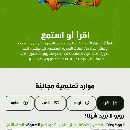
اقرأ أو استمع
اقرأ أو استمع لآلاف الكتب المتدرّحة في الصعوبة المصمّمة لتجذب
وتعلّم القرّاء من الفئات العمرية المختلفة. كوميكس، كتب
مصورة، كتب دون كلمات، كتب مسجوعة، روايات فصول، كتب
علمية، كتب حرف يدوية، شعر وخواطر وغيرها الكثير...
موارد تعليمية مجانيّة
اقرأ
ارسم
العب
شاهد
روبو لا يُريدُ شَيْئًا!
الموضوعات:
قصص مضحكة
،
خيال علمي
،
كوميكس
الصفوف:
الصف الأول
1.0X