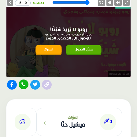
Speed
صفحة
0 - 8
روبو لا يُريدُ شَيْئًا!
يعرض البائع الجوال كل ما يمكن بيعه ، ماذا اشترى روبو؟
للوصول إلى المحتوى المميّز
سجّل الدخول
اشترك
الناشر: دار عصافير
›
المؤلف
✍️
🎨
ميشيل حنّا