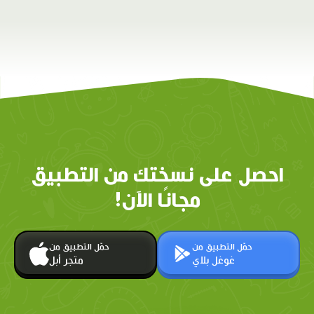
احصل على نسختك من التطبيق
مجانًا الآن!
حمّل التطبيق من
حمّل التطبيق من
غوغل بلاي
متجر أبل