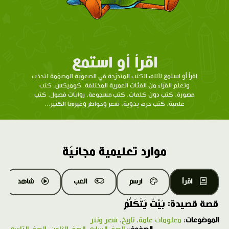
اقرأ أو استمع
اقرأ أو استمع لآلاف الكتب المتدرّحة في الصعوبة المصمّمة لتجذب
وتعلّم القرّاء من الفئات العمرية المختلفة. كوميكس، كتب
مصورة، كتب دون كلمات، كتب مسجوعة، روايات فصول، كتب
علمية، كتب حرف يدوية، شعر وخواطر وغيرها الكثير...
موارد تعليمية مجانيّة
اقرأ
ارسم
العب
شاهد
قصة قصيدة: بَيْتٌ يَتَكَلَّمُ
الموضوعات:
معلومات عامة
،
تاريخ
،
شعر ونثر