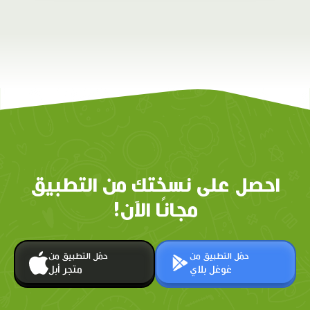
احصل على نسختك من التطبيق
مجانًا الآن!
حمّل التطبيق من
حمّل التطبيق من
غوغل بلاي
متجر أبل