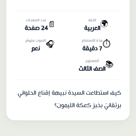
اللغة
عدد الصفحات
🌍
📄
العربية
24 صفحة
مدّة الاستماع
الصوت متوفّر
🎧
⏱️
7 دقيقة
نعم
المستوى
📚
الصف الثالث
كيف استطاعت السيدة نبيهة إقناع الحلواني
برتقانيّ بخبز كعكة الليمون؟