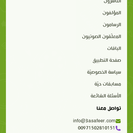
الناشرون
المؤلفون
الرسامون
المعلّقون الصوتيون
الباقات
صفحة التطبيق
سياسة الخصوصيّة
مسابقات حيّة
الأسئلة الشائعة
تواصل معنا
info@3asafeer.com
00971502810151