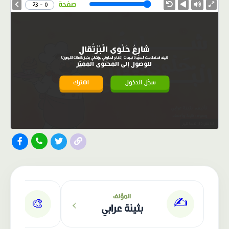
Speed
صفحة
0 - 23
شارِعُ حَلْوى الْبُرْتُقالِ
كيف استطاعت السيدة نبيهة إقناع الحلواني برتقانيّ بخبز كعكة الليمون؟
للوصول إلى المحتوى المميّز
سجّل الدخول
اشترك
الناشر: دار عصافير
›
المؤلف
✍️
🎨
بثينة عرابي