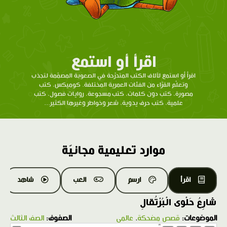
اقرأ أو استمع
اقرأ أو استمع لآلاف الكتب المتدرّحة في الصعوبة المصمّمة لتجذب
وتعلّم القرّاء من الفئات العمرية المختلفة. كوميكس، كتب
مصورة، كتب دون كلمات، كتب مسجوعة، روايات فصول، كتب
علمية، كتب حرف يدوية، شعر وخواطر وغيرها الكثير...
موارد تعليمية مجانيّة
اقرأ
ارسم
العب
شاهد
شارِعُ حَلْوى الْبُرْتُقالِ
الموضوعات:
قصص مضحكة
،
عالمي
الصفوف:
الصف الثالث
1.0X