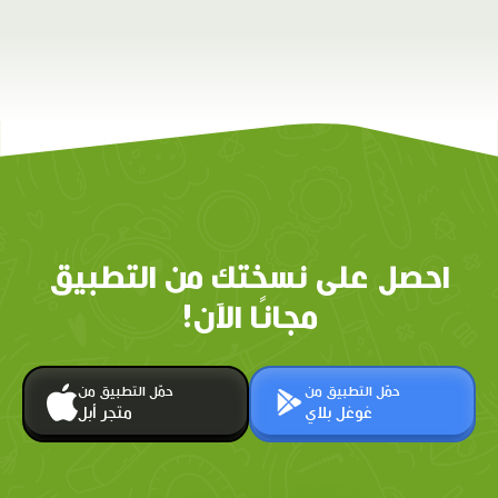
احصل على نسختك من التطبيق
مجانًا الآن!
حمّل التطبيق من
حمّل التطبيق من
غوغل بلاي
متجر أبل