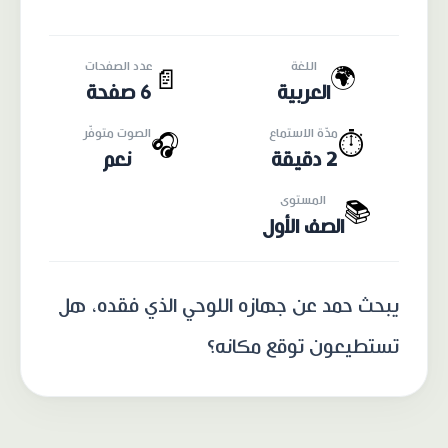
اللغة
عدد الصفحات
🌍
📄
العربية
6 صفحة
مدّة الاستماع
الصوت متوفّر
🎧
⏱️
2 دقيقة
نعم
المستوى
📚
الصف الأول
يبحث حمد عن جهازه اللوحي الذي فقده، هل
تستطيعون توقع مكانه؟