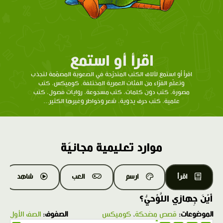
اقرأ أو استمع
اقرأ أو استمع لآلاف الكتب المتدرّحة في الصعوبة المصمّمة لتجذب
وتعلّم القرّاء من الفئات العمرية المختلفة. كوميكس، كتب
مصورة، كتب دون كلمات، كتب مسجوعة، روايات فصول، كتب
علمية، كتب حرف يدوية، شعر وخواطر وغيرها الكثير...
موارد تعليمية مجانيّة
اقرأ
ارسم
العب
شاهد
أَيْنَ جِهازي اللَّوْحيُّ؟
الموضوعات:
قصص مضحكة
،
كوميكس
الصفوف:
الصف الأول
1.0X