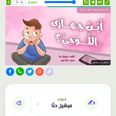
Speed
صفحة
0 - 5
الناشر: دار عصافير
›
المؤلف
✍️
🎨
ميشيل حنّا