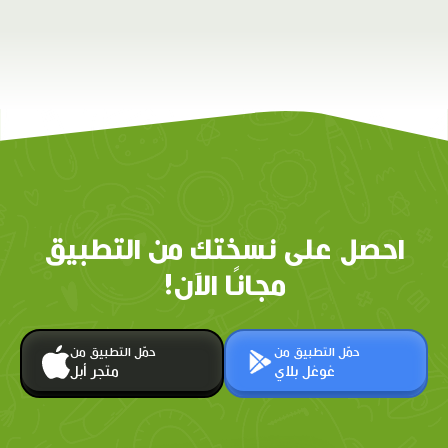
احصل على نسختك من التطبيق
مجانًا الآن!
حمّل التطبيق من
حمّل التطبيق من
غوغل بلاي
متجر أبل