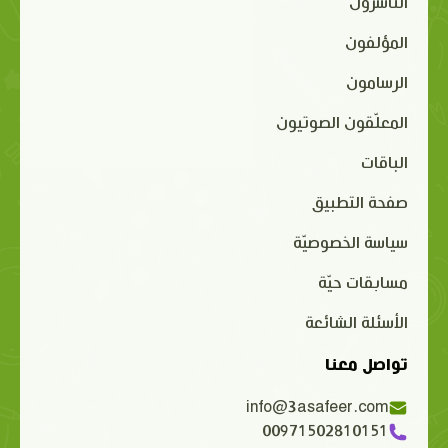
الناشرون
المؤلفون
الرسامون
المعلّقون الصوتيون
الباقات
صفحة التطبيق
سياسة الخصوصيّة
مسابقات حيّة
الأسئلة الشائعة
تواصل معنا
info@3asafeer.com
00971502810151