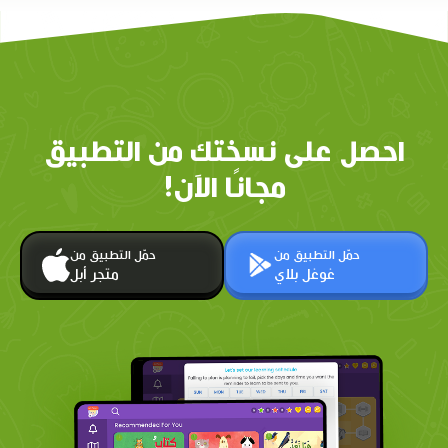
احصل على نسختك من التطبيق
مجانًا الآن!
حمّل التطبيق من
حمّل التطبيق من
غوغل بلاي
متجر أبل