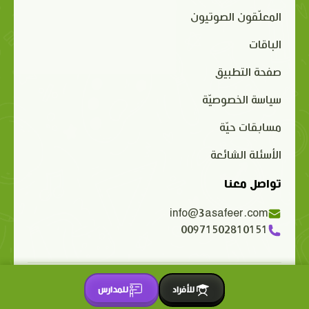
المعلّقون الصوتيون
الباقات
صفحة التطبيق
سياسة الخصوصيّة
مسابقات حيّة
الأسئلة الشائعة
تواصل معنا
info@3asafeer.com
00971502810151
حقوق الملكية الفكرية محفوظة 2015-2026 © 3asafeer.com
للأفراد
للمدارس