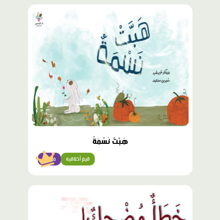
محتوى
مميّز
هَبَّتْ نَسْمَةٌ
قيم أخلاقية
مبتدئ
محتوى
مميّز