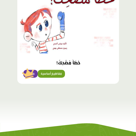
خَطَأٌ مُضْحِكٌ!
مفاهيم أساسية
مبتدئ