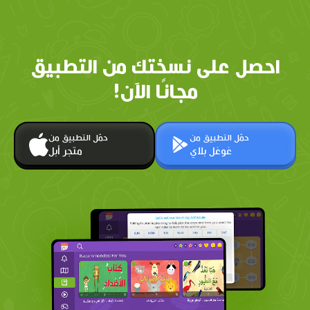
احصل على نسختك من التطبيق
مجانًا الآن!
حمّل التطبيق من
حمّل التطبيق من
غوغل بلاي
متجر أبل