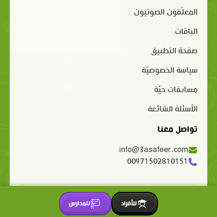
المعلّقون الصوتيون
الباقات
صفحة التطبيق
سياسة الخصوصيّة
مسابقات حيّة
الأسئلة الشائعة
تواصل معنا
info@3asafeer.com
00971502810151
حقوق الملكية الفكرية محفوظة 2015-2026 © 3asafeer.com
للأفراد
للمدارس