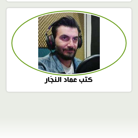
كتب عماد النجّار