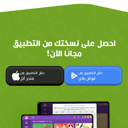
احصل على نسختك من التطبيق
مجانًا الآن!
حمّل التطبيق من
حمّل التطبيق من
غوغل بلاي
متجر أبل