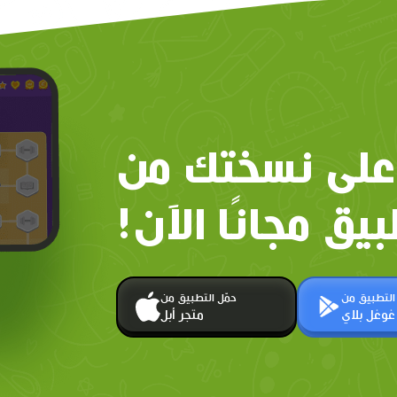
على نسختك من
بيق مجانًا الآن!
 التطبيق من
حمّل التطبيق من
غوغل بلاي
متجر أبل