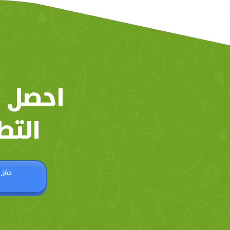
احصل 
التط
حمّل