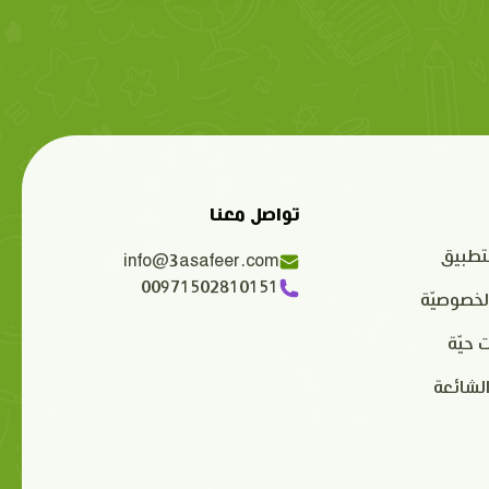
تواصل معنا
تطبيق
info@3asafeer.com
00971502810151
لخصوصيّة
 حيّة
الشائعة