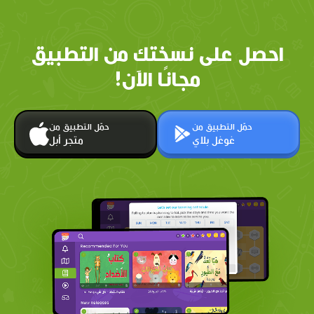
احصل على نسختك من التطبيق
مجانًا الآن!
حمّل التطبيق من
حمّل التطبيق من
غوغل بلاي
متجر أبل