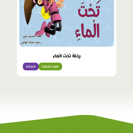
رِحْلَةٌ تَحْتَ الْماءِ
علوم تطبيقية
متوسّط