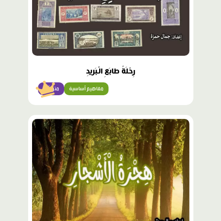
رِحْلَةُ طابَعِ الْبَريدِ
مفاهيم أساسية
متوسّط
محتوى
مميّز