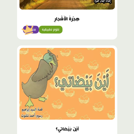
هِجْرَةُ الْأَشْجارِ
علوم تطبيقية
متوسّط
أَيْنَ بَيْضاتي؟