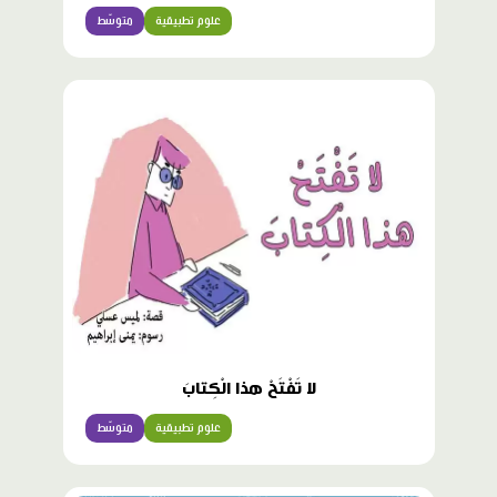
علوم تطبيقية
متوسّط
لا تَفْتَحْ هذا الْكِتابَ
علوم تطبيقية
متوسّط