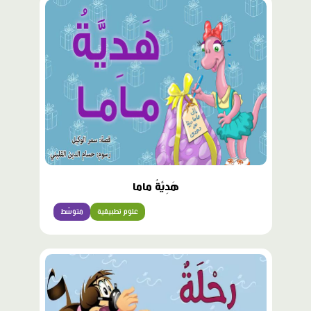
هَدِيَّةُ ماما
علوم تطبيقية
متوسّط