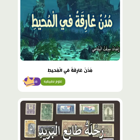
مُدُنٌ غارِقَةٌ في الْمُحيطِ
علوم تطبيقية
متوسّط
محتوى
مميّز