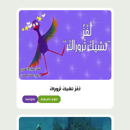
لُغْزُ تشيكْ تْروراكْ
علوم تطبيقية
متوسّط
محتوى
مميّز