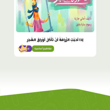
إِذا أَحَبَّتِ الزَّرافَةُ أَنْ تَأْكُلَ أَوْراقَ الشَجَرِ
مفاهيم أساسية
متوسّط