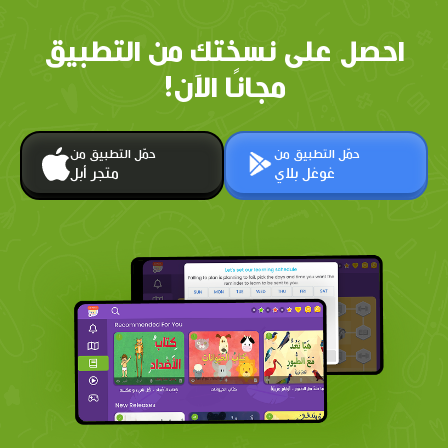
احصل على نسختك من التطبيق
مجانًا الآن!
حمّل التطبيق من
حمّل التطبيق من
غوغل بلاي
متجر أبل