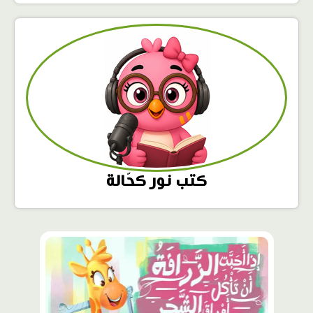
كتب نور كحّالة
محتوى
مميّز