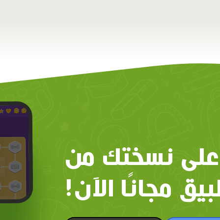
على نسختك من
بيق مجانًا الآن!