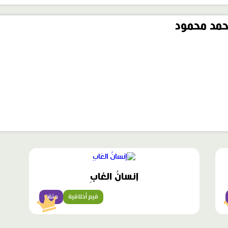
مد محمود
محتوى
مميّز
إنسانُ الغابِ
قيم أخلاقية
متقن