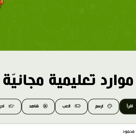
موارد تعليمية مجانيّة
اقرأ
ارسم
العب
شاهد
اد
محمود