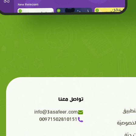
تواصل معنا
تطبيق
info@3asafeer.com
00971502810151
لخصوصيّة
 حيّة