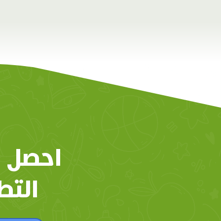
احصل 
التط