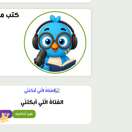
كتب مح
محتوى
مميّز
الفَتاةُ الَّتي أَبكَتنْي
قيم أخلاقية
متقن