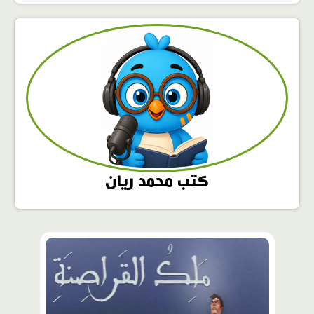
كتب محمد ريان
محتوى
مميّز