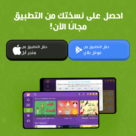
احصل على نسختك من التطبيق
مجانًا الآن!
حمّل التطبيق من
حمّل التطبيق من
غوغل بلاي
متجر أبل