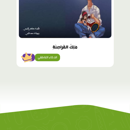
مَلِكُ القَراصِنَةِ
الذكاء العاطفي
متقن